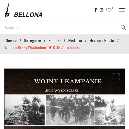
0
Główna
/
Kategorie
/
E-booki
/
Historia
/
Historia Polski
/
Wojna o Kresy Wschodnie 1918-1921 (e-book)