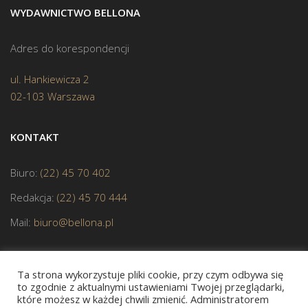
WYDAWNICTWO BELLONA
Adres do korespondencji
ul. Hankiewicza 2
02-103 Warszawa
KONTAKT
Biuro:
(22) 45 70 402
Redakcja:
(22) 45 70 444
Mail:
biuro@bellona.pl
Ta strona wykorzystuje pliki cookie, przy czym odbywa się
to zgodnie z aktualnymi ustawieniami Twojej przeglądarki,
które możesz w każdej chwili zmienić. Administratorem