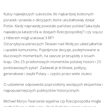
Kulisy największych sukcesów, tło najbardziej bolesnych
porażek i prawda o decyzjach, które ukształtowały dzieje
Polski. Kiedy naprawdę powstało państwo polskie? Jaka była
największa katastrofa w dziejach Rzeczpospolitej? I czy sojusz
z Hitlerem mógł uratować II RP?
Od przybycia pierwszych Słowian nad Wisłę po układ jałtański
i upadek komunizmu. Pojedyncze decyzje, podejmowane w
kluczowych momentach, na zawsze przesądziły o losach
kraju. Oto 25 przełomowych momentów polskiej historii i 25
podstawowych pytań. Zadawali je królowie, politycy,
generałowie i zwykli Polacy – często przez wiele stuleci.
O udzielenie odpowiedzi poprosiliśmy wiodących ekspertów i
najpopularniejszych publicystów historycznych.
Michael Morys-Twarowski wyjaśnia czy Rzeczpospolita mogła
podbić Rosję w XVII wieku. Prof. Rafał Kowalczyk wskazuje