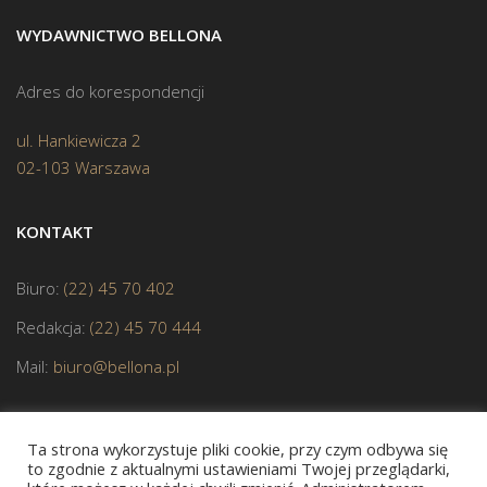
WYDAWNICTWO BELLONA
Adres do korespondencji
ul. Hankiewicza 2
02-103 Warszawa
KONTAKT
Biuro:
(22) 45 70 402
Redakcja:
(22) 45 70 444
Mail:
biuro@bellona.pl
Ta strona wykorzystuje pliki cookie, przy czym odbywa się
to zgodnie z aktualnymi ustawieniami Twojej przeglądarki,