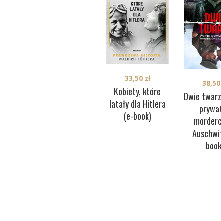
33,50
zł
38,5
Kobiety, które
Dwie twarz
latały dla Hitlera
prywa
(e-book)
morderc
Auschwit
book