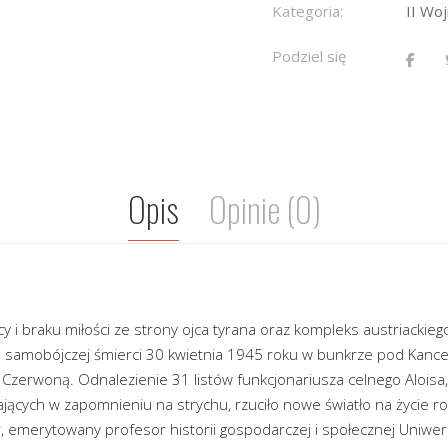
Kategoria:
II Wo
Podziel się
Opis
Opinie (0)
i braku miłości ze strony ojca tyrana oraz kompleks austriackiego
o samobójczej śmierci 30 kwietnia 1945 roku w bunkrze pod Kancel
zerwoną. Odnalezienie 31 listów funkcjonariusza celnego Aloisa, 
ących w zapomnieniu na strychu, rzuciło nowe światło na życie rod
emerytowany profesor historii gospodarczej i społecznej Uniwe