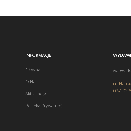
INFORMACJE
WYDAWN
Główna
Adres do
O Nas
ul. Hanki
02-103 
Aktualności
Polityka Prywatności