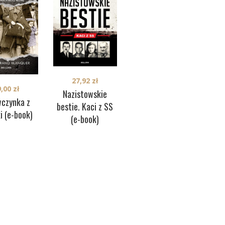
27,92
zł
9,00
zł
35,00
zł
Nazistowskie
wczynka z
Spowiedź doktora
Pol
bestie. Kaci z SS
i (e-book)
Mengele (e-book)
W
(e-book)
k
Dyw