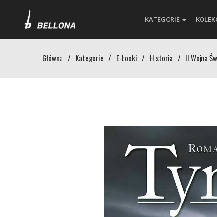
KATEGORIE
KOLEK
Główna
/
Kategorie
/
E-booki
/
Historia
/
II Wojna Ś