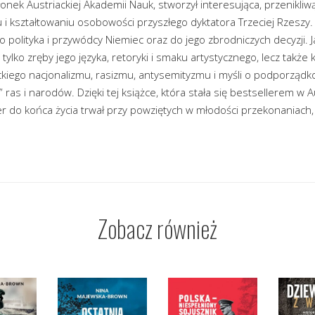
łonek Austriackiej Akademii Nauk, stworzył interesująca, przenikli
u i kształtowaniu osobowości przyszłego dyktatora Trzeciej Rzeszy.
o polityka i przywódcy Niemiec oraz do jego zbrodniczych decyzji. 
 tylko zręby jego języka, retoryki i smaku artystycznego, lecz także
ckiego nacjonalizmu, rasizmu, antysemityzmu i myśli o podporządk
 ras i narodów. Dzięki tej książce, która stała się bestsellerem w A
er do końca życia trwał przy powziętych w młodości przekonaniach
Zobacz również