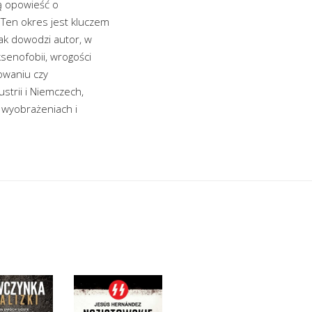
wą opowieść o
 Ten okres jest kluczem
Jak dowodzi autor, w
 ksenofobii, wrogości
owaniu czy
ustrii i Niemczech,
, wyobrażeniach i