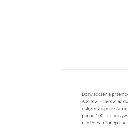
Doświadczenie przemocy 
Adolfowi Hitlerowi aż d
oblężonym przez Armię C
ponad 100 lat spoczywaj
nim Roman Sandgruber, 