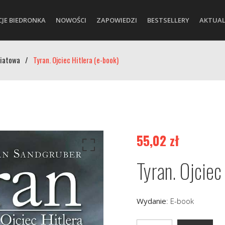
CJE BIEDRONKA
NOWOŚCI
ZAPOWIEDZI
BESTSELLERY
AKTUAL
wiatowa
/
Tyran. Ojciec Hitlera (e-book)
55,02
zł
Tyran. Ojciec
Wydanie
:
E-book