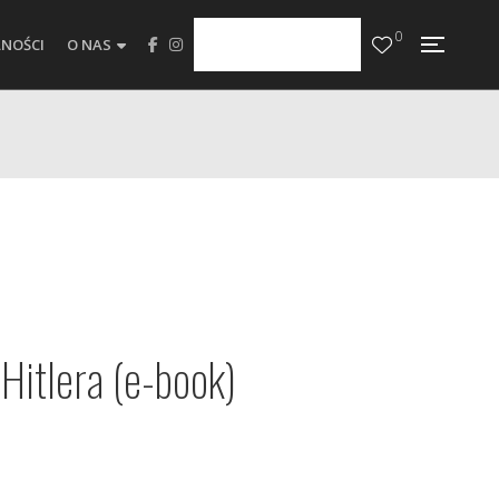
0
NOŚCI
O NAS
 Hitlera (e-book)