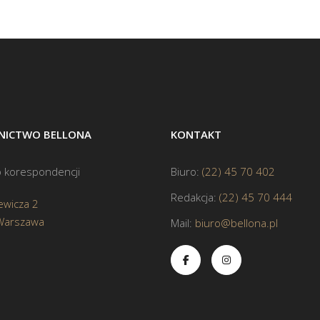
ICTWO BELLONA
KONTAKT
 korespondencji
Biuro:
(22) 45 70 402
Redakcja:
(22) 45 70 444
ewicza 2
Warszawa
Mail:
biuro@bellona.pl