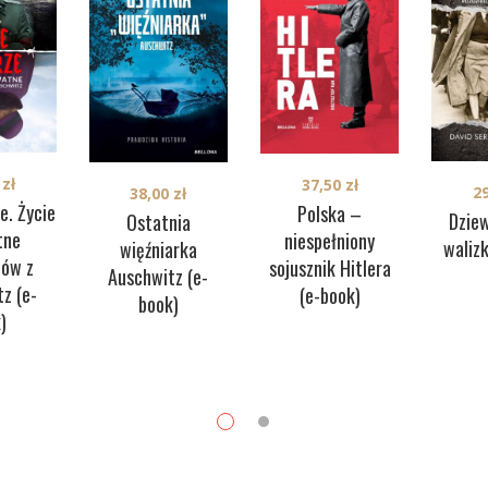
0
zł
37,50
zł
2
38,00
zł
e. Życie
Polska –
Dzie
Ostatnia
tne
niespełniony
walizk
więźniarka
ów z
sojusznik Hitlera
Auschwitz (e-
z (e-
(e-book)
book)
)