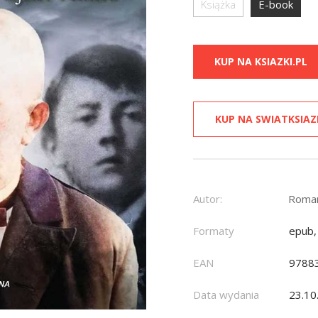
Książka
E-book
KUP NA KSIAZKI.PL
KUP NA SWIATKSIAZ
Autor:
Roman
Formaty
epub,
EAN
9788
Data wydania
23.10