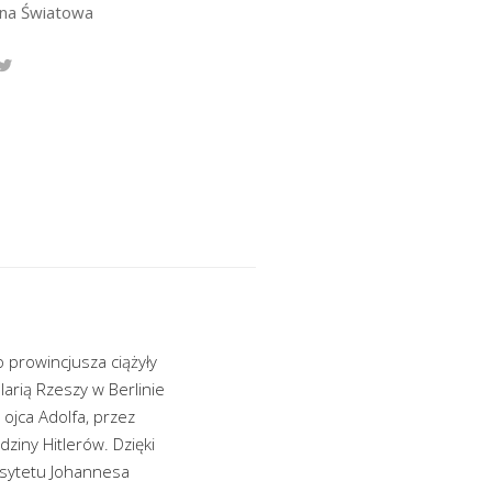
jna Światowa
 prowincjusza ciążyły
arią Rzeszy w Berlinie
ojca Adolfa, przez
ziny Hitlerów. Dzięki
rsytetu Johannesa