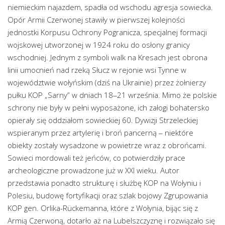
niemieckim najazdem, spadła od wschodu agresja sowiecka.
Opór Armii Czerwonej stawiły w pierwszej kolejności
jednostki Korpusu Ochrony Pogranicza, specjalnej formacji
wojskowej utworzonej w 1924 roku do osłony granicy
wschodniej. Jednym z symboli walk na Kresach jest obrona
linii umocnień nad rzeką Słucz w rejonie wsi Tynne w
województwie wołyńskim (dziś na Ukrainie) przez żołnierzy
pułku KOP „Sarny” w dniach 18‒21 września. Mimo że polskie
schrony nie były w pełni wyposażone, ich załogi bohatersko
opierały się oddziałom sowieckiej 60. Dywizji Strzeleckiej
wspieranym przez artylerię i broń pancerną ‒ niektóre
obiekty zostały wysadzone w powietrze wraz z obrońcami.
Sowieci mordowali też jeńców, co potwierdziły prace
archeologiczne prowadzone już w XXI wieku. Autor
przedstawia ponadto strukturę i służbę KOP na Wołyniu i
Polesiu, budowę fortyfikacji oraz szlak bojowy Zgrupowania
KOP gen. Orlika-Rückemanna, które z Wołynia, bijąc się z
Armią Czerwoną, dotarło aż na Lubelszczyznę i rozwiązało się