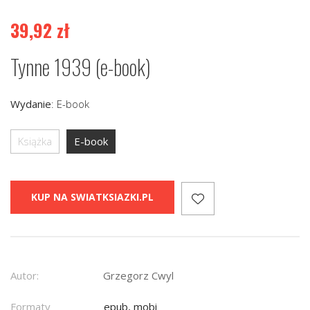
39,92
zł
Tynne 1939 (e-book)
Wydanie
:
E-book
Książka
E-book
KUP NA SWIATKSIAZKI.PL
Autor:
Grzegorz Cwyl
Formaty
epub, mobi