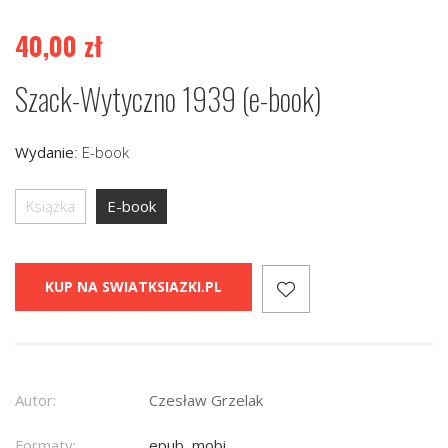
40,00
zł
Szack-Wytyczno 1939 (e-book)
Wydanie
:
E-book
Książka
E-book
KUP NA SWIATKSIAZKI.PL
Autor:
Czesław Grzelak
Formaty:
epub, mobi