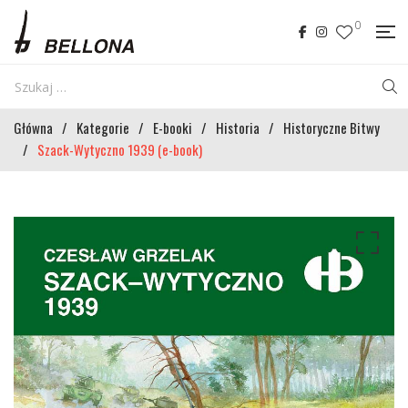
0
Główna
/
Kategorie
/
E-booki
/
Historia
/
Historyczne Bitwy
/
Szack-Wytyczno 1939 (e-book)