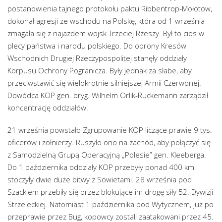
postanowienia tajnego protokołu paktu Ribbentrop-Mołotow,
dokonał agresji ze wschodu na Polskę, która od 1 września
zmagała się z najazdem wojsk Trzeciej Rzeszy. Był to cios w
plecy państwa i narodu polskiego. Do obrony Kresów
Wschodnich Drugiej Rzeczypospolitej stanęły oddziały
Korpusu Ochrony Pogranicza. Były jednak za słabe, aby
przeciwstawić się wielokrotnie silniejszej Armii Czerwonej.
Dowódca KOP gen. bryg. Wilhelm Orlik-Rückemann zarządził
koncentrację oddziałów.
21 września powstało Zgrupowanie KOP liczące prawie 9 tys.
oficerów i żołnierzy. Ruszyło ono na zachód, aby połączyć się
z Samodzielną Grupą Operacyjną „Polesie” gen. Kleeberga.
Do 1 października oddziały KOP przebyły ponad 400 km i
stoczyły dwie duże bitwy z Sowietami. 28 września pod
Szackiem przebiły się przez blokujące im drogę siły 52. Dywizji
Strzeleckiej. Natomiast 1 października pod Wytycznem, już po
przeprawie przez Bug, kopowcy zostali zaatakowani przez 45.