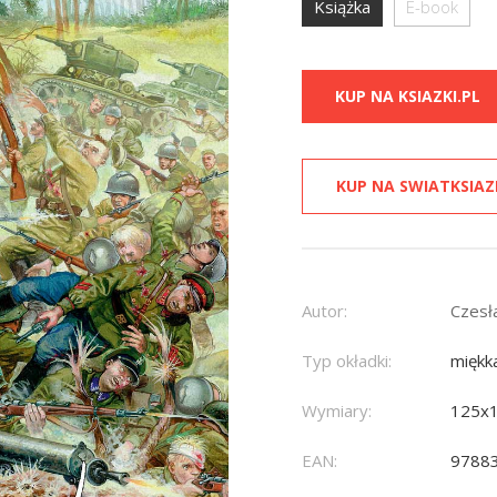
Książka
E-book
KUP NA KSIAZKI.PL
KUP NA SWIATKSIAZ
Autor:
Czesł
Typ okładki:
miękk
Wymiary:
125x
EAN:
9788