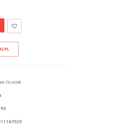
KI.PL
aw Grzelak
a
195
311167025