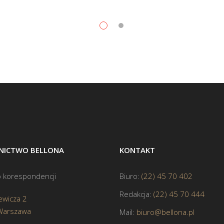
ICTWO BELLONA
KONTAKT
 korespondencji
Biuro:
(22) 45 70 402
Redakcja:
(22) 45 70 444
ewicza 2
Warszawa
Mail:
biuro@bellona.pl