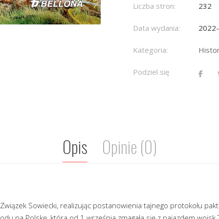
Liczba stron:
232
Data wydania:
2022
Kategoria:
Histo
Podziel się
Opis
Opinie (0)
Związek Sowiecki, realizując postanowienia tajnego protokołu pak
odu na Polskę, która od 1 września zmagała się z najazdem wojsk T