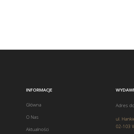
INFORMACJE
WYDAWN
Główna
Adres do
O Nas
ul. Hanki
02-103 
Aktualności