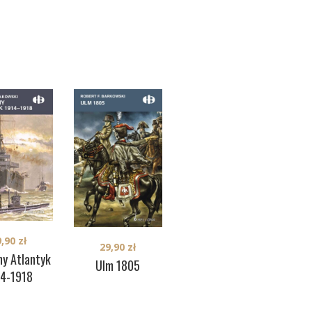
9,90
zł
29,90
zł
29,90
zł
ny Atlantyk
Ulm 1805
Kru
Kijów 1018
14-1918