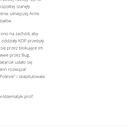
politej stanęły
nie silniejszej Armii
ziałów.
o ono na zachód, aby
 oddziały KOP przebyły
się przez blokujące im
rawie przez Bug,
atarcie udało się
mann rozwiązał
Polesie” i skapitulowała
problematyki prof.