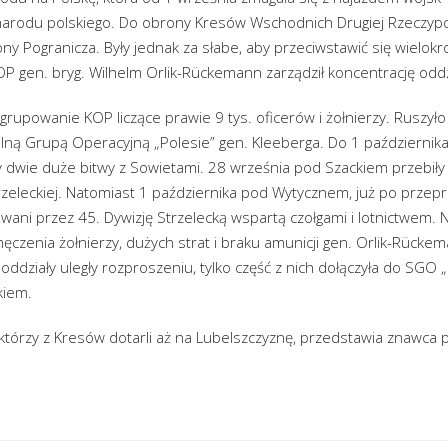
 narodu polskiego. Do obrony Kresów Wschodnich Drugiej Rzeczypos
y Pogranicza. Były jednak za słabe, aby przeciwstawić się wielokrot
 gen. bryg. Wilhelm Orlik-Rückemann zarządził koncentrację odd
rupowanie KOP liczące prawie 9 tys. oficerów i żołnierzy. Ruszył
lną Grupą Operacyjną „Polesie” gen. Kleeberga. Do 1 października
 dwie duże bitwy z Sowietami. 28 września pod Szackiem przebiły 
Strzeleckiej. Natomiast 1 października pod Wytycznem, już po przep
wani przez 45. Dywizję Strzelecką wspartą czołgami i lotnictwem. N
czenia żołnierzy, dużych strat i braku amunicji gen. Orlik-Rücke
ddziały uległy rozproszeniu, tylko część z nich dołączyła do SGO „
kiem.
którzy z Kresów dotarli aż na Lubelszczyznę, przedstawia znawca 