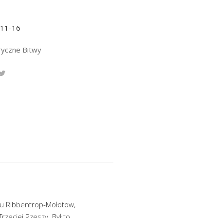
-11-16
ryczne Bitwy
tu Ribbentrop-Mołotow,
rzeciej Rzeszy. Był to