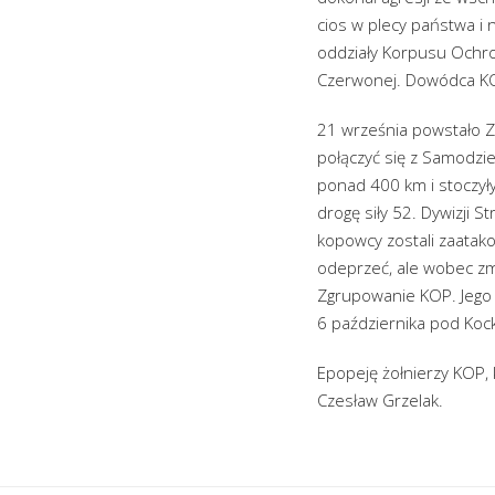
cios w plecy państwa i
oddziały Korpusu Ochron
Czerwonej. Dowódca KOP
21 września powstało Zg
połączyć się z Samodzie
ponad 400 km i stoczyły
drogę siły 52. Dywizji 
kopowcy zostali zaatako
odeprzeć, ale wobec zmę
Zgrupowanie KOP. Jego o
6 października pod Koc
Epopeję żołnierzy KOP, 
Czesław Grzelak.