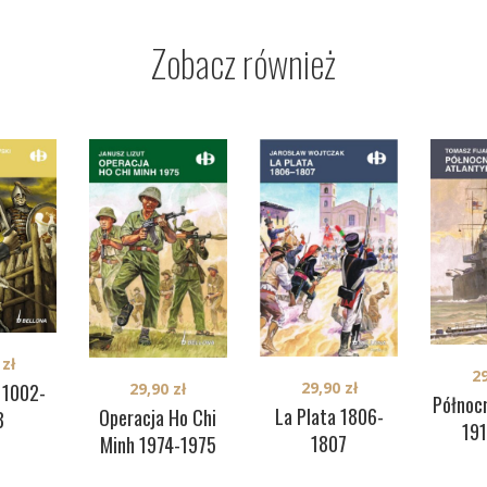
Zobacz również
0
zł
2
29,90
zł
 1002-
29,90
zł
Północ
La Plata 1806-
Operacja Ho Chi
8
19
1807
Minh 1974-1975