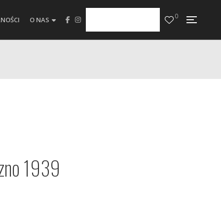
0
NOŚCI
O NAS
zno 1939