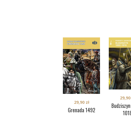
29,9
29,90
zł
Budziszyn
Grenada 1492
101