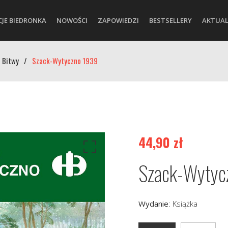
CJE BIEDRONKA
NOWOŚCI
ZAPOWIEDZI
BESTSELLERY
AKTUAL
 Bitwy
/
Szack-Wytyczno 1939
44,90
zł
Szack-Wytyc
Wydanie
:
Książka