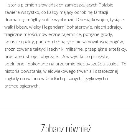
Historia plemion słowiańskich zamieszkujących Połabie
zawiera wszystko, co każdy mający odrobinę fantazji
dramaturg mógłby sobie wyobrazić. Dziesiątki wojen, tysiące
walk i bitew, wielcy i legendarni bohaterowie, niecni zdrajcy,
tragiczne miłości, odwieczne tajemnice, potężne grody,
sojusze i pakty, panteon tchnących niesamowitością bogów,
zróżnicowane taktyki i techniki militarne, przepiękne artefakty,
prastare ustroje i obyczaje… A wszystko to przeżyte,
spełnione i dokonane na przełomie pięciu–sześciu stuleci. To
historia powstania, wielowiekowego trwania i ostatecznej
zagłady utrwalona w źródłach pisanych, językowych i
archeologicznych.
Zobacz również