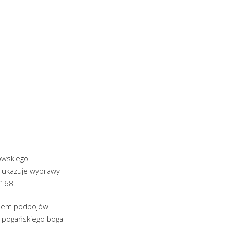
kowskiego
m ukazuje wyprawy
1168.
aniem podbojów
u pogańskiego boga