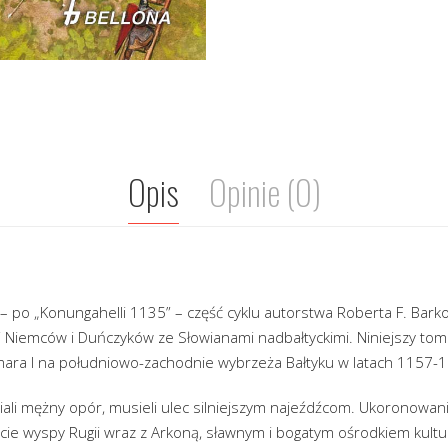
Opis
Opinie (0)
 – po „Konungahelli 1135” – część cyklu autorstwa Roberta F. Bar
i Niemców i Duńczyków ze Słowianami nadbałtyckimi. Niniejszy to
ara I na południowo-zachodnie wybrzeża Bałtyku w latach 1157-
iali mężny opór, musieli ulec silniejszym najeźdźcom. Ukoronow
cie wyspy Rugii wraz z Arkoną, sławnym i bogatym ośrodkiem kult