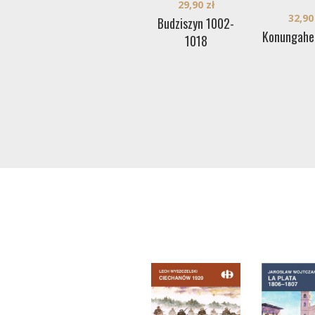
29,90
zł
32,9
Budziszyn 1002-
Konungahel
1018