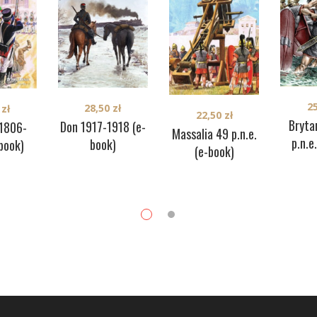
2
28,50
zł
0
zł
22,50
zł
Bryta
Don 1917-1918 (e-
 1806-
Massalia 49 p.n.e.
p.n.e
book)
book)
(e-book)