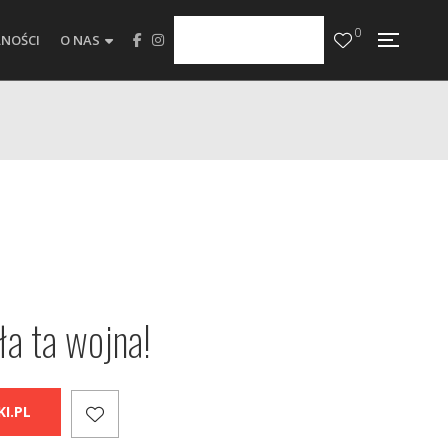
0
NOŚCI
O NAS
ła ta wojna!
I.PL