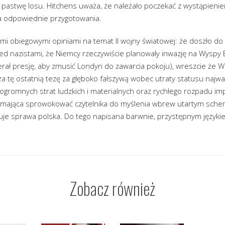
 pastwę losu. Hitchens uważa, że należało poczekać z wystąpienie
a odpowiednie przygotowania.
ymi obiegowymi opiniami na temat II wojny światowej: że doszło do 
ed nazistami, że Niemcy rzeczywiście planowały inwazję na Wyspy B
ierał presję, aby zmusić Londyn do zawarcia pokoju), wreszcie że W
a tę ostatnią tezę za głęboko fałszywą wobec utraty statusu naj
ogromnych strat ludzkich i materialnych oraz rychłego rozpadu im
, mająca sprowokować czytelnika do myślenia wbrew utartym sche
je sprawa polska. Do tego napisana barwnie, przystępnym języki
Zobacz również