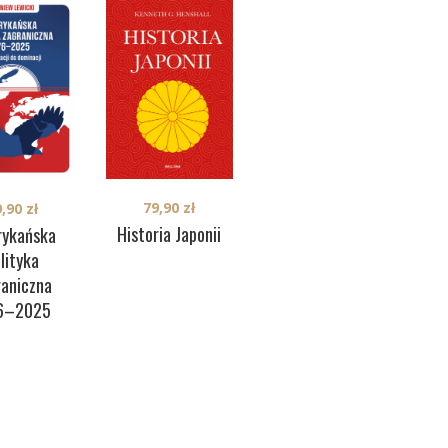
79,90
zł
9,90
zł
39,90
zł
Historia Japonii
ykańska
Je
Dwie twarze. Życie
lityka
prywatne
raniczna
morderców z
6–2025
Auschwitz