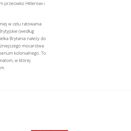
m przeciwko Hitlerowi i
niej w celu ratowania
rytyjskie (według
ielka Brytania należy do
ważniejszego mocarstwa
perium kolonialnego. To
matom, w której
em.