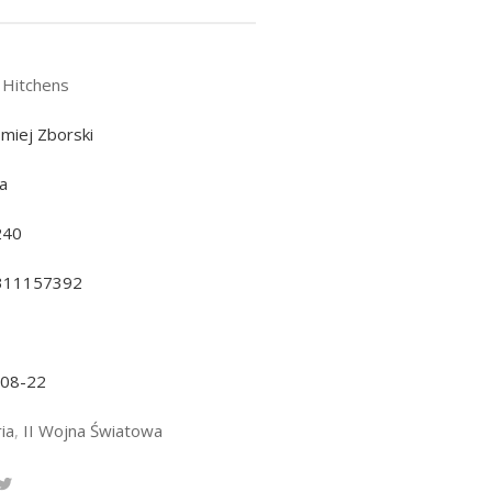
 Hitchens
omiej Zborski
a
240
311157392
-08-22
ia
,
II Wojna Światowa