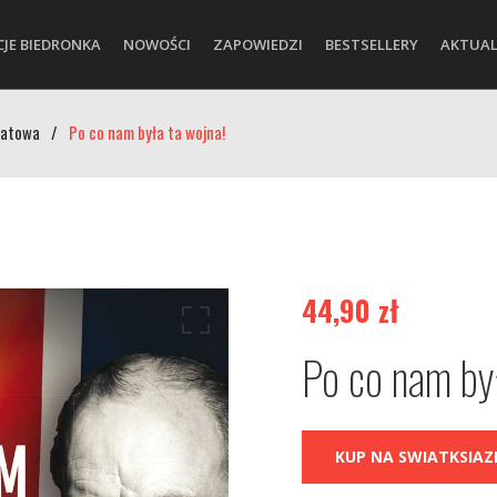
CJE BIEDRONKA
NOWOŚCI
ZAPOWIEDZI
BESTSELLERY
AKTUAL
iatowa
/
Po co nam była ta wojna!
44,90
zł
Po co nam by
KUP NA SWIATKSIAZK