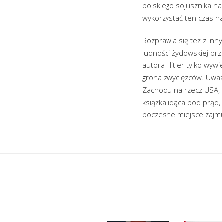
polskiego sojusznika na
wykorzystać ten czas n
Rozprawia się też z inn
ludności żydowskiej prz
autora Hitler tylko wyw
grona zwycięzców. Uważ
Zachodu na rzecz USA, 
książka idąca pod prąd
poczesne miejsce zajmu