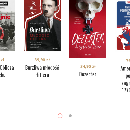
0
zł
39,90
zł
7
34,90
zł
 Oblicza
Burzliwa młodość
Amer
Dezerter
eku
Hitlera
po
zag
177