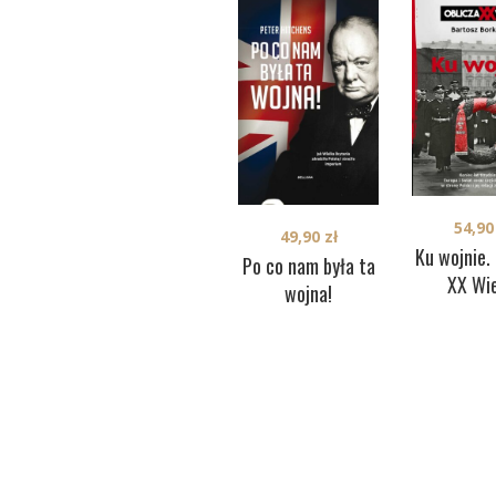
54,9
49,90
zł
Ku wojnie.
Po co nam była ta
XX Wi
wojna!