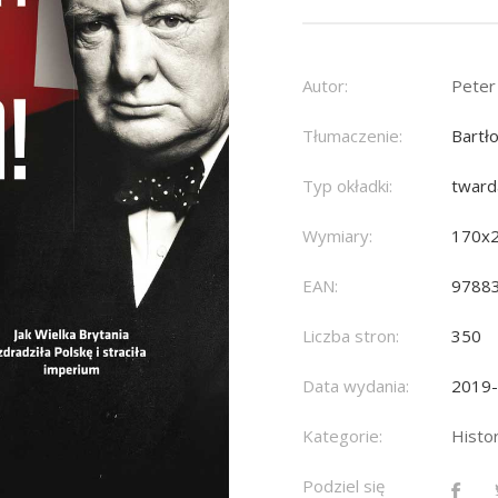
Autor:
Peter
Tłumaczenie:
Bartł
Typ okładki:
tward
Wymiary:
170x
EAN:
9788
Liczba stron:
350
Data wydania:
2019
Kategorie:
Histor
Podziel się