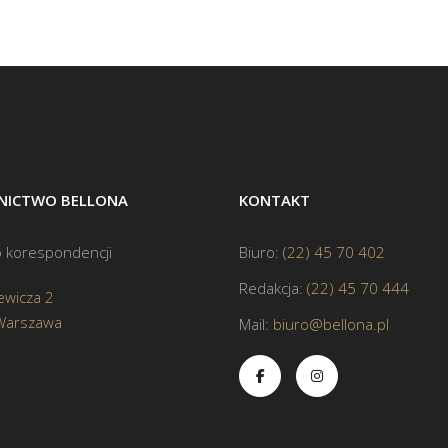
ICTWO BELLONA
KONTAKT
 korespondencji
Biuro:
(22) 45 70 402
Redakcja:
(22) 45 70 444
ewicza 2
Warszawa
Mail:
biuro@bellona.pl