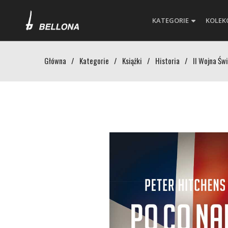
KATEGORIE
KOLEK
Główna
/
Kategorie
/
Książki
/
Historia
/
II Wojna Św