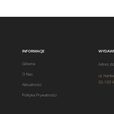
INFORMACJE
WYDAWN
Główna
Adres do
O Nas
ul. Hanki
02-103 
Aktualności
Polityka Prywatności