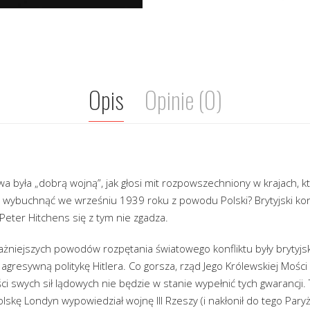
Opis
Opinie (0)
a była „dobrą wojną”, jak głosi mit rozpowszechniony w krajach, kt
ła wybuchnąć we wrześniu 1939 roku z powodu Polski? Brytyjski k
 Peter Hitchens się z tym nie zgadza.
ażniejszych powodów rozpętania światowego konfliktu były brytyjsk
 agresywną politykę Hitlera. Co gorsza, rząd Jego Królewskiej Mości
ści swych sił lądowych nie będzie w stanie wypełnić tych gwarancji. 
olskę Londyn wypowiedział wojnę III Rzeszy (i nakłonił do tego Paryż