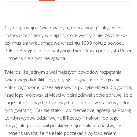
Czy druga wojna światowa była „dobrą wojną”, jak głosi mit
rozpowszechniony w krajach, które wyszły z niej zwycięsko? I
czy musiała wybuchnąć we wrześniu 1939 roku z powodu
Polski? Brytyjski konserwatywny dziennikarz i publicysta Peter
Hitchens się z tym nie zgadza.
Twierdzi, że jednym z ważniejszych powodów rozpętania
światowego konfliktu były brytyjskie gwarancje dla granic
Polski zagrożonej przez agresywną politykę Hitlera. Co gorsza,
rząd Jego Królewskiej Mości w pełni zdawał sobie sprawę, że z
racji słabości swych sił lądowych nie będzie w stanie wypełnić
tych gwarancji. Tak się stało – po niemieckiej agresji na Polskę
Londyn wypowiedział wojnę III Rzeszy (i nakłonił do tego
Paryż), ale pozostawił polskiego sojusznika na pastwę losu.
Hitchens uważa, że należało poczekać z wystąpieniem