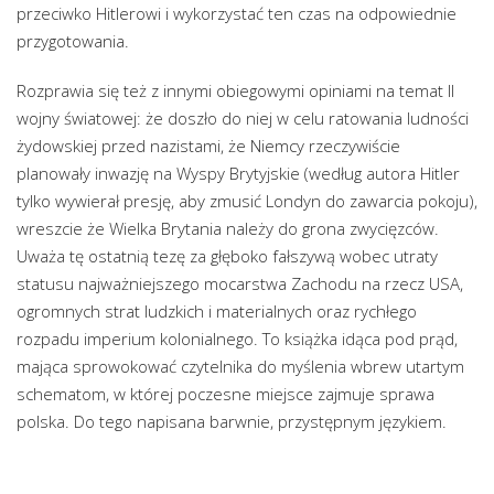
przeciwko Hitlerowi i wykorzystać ten czas na odpowiednie
przygotowania.
Rozprawia się też z innymi obiegowymi opiniami na temat II
wojny światowej: że doszło do niej w celu ratowania ludności
żydowskiej przed nazistami, że Niemcy rzeczywiście
planowały inwazję na Wyspy Brytyjskie (według autora Hitler
tylko wywierał presję, aby zmusić Londyn do zawarcia pokoju),
wreszcie że Wielka Brytania należy do grona zwycięzców.
Uważa tę ostatnią tezę za głęboko fałszywą wobec utraty
statusu najważniejszego mocarstwa Zachodu na rzecz USA,
ogromnych strat ludzkich i materialnych oraz rychłego
rozpadu imperium kolonialnego. To książka idąca pod prąd,
mająca sprowokować czytelnika do myślenia wbrew utartym
schematom, w której poczesne miejsce zajmuje sprawa
polska. Do tego napisana barwnie, przystępnym językiem.