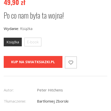
49,90
zł
Po co nam była ta wojna!
Wydanie
:
Książka
Książka
E-book
KUP NA SWIATKSIAZKI.PL
Autor:
Peter Hitchens
Tłumaczenie:
Bartłomiej Zborski