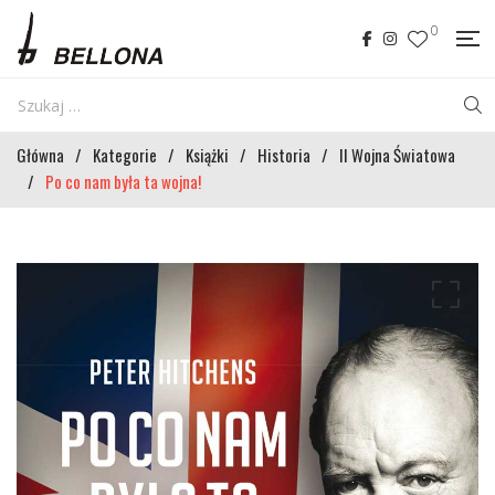
0
Główna
/
Kategorie
/
Książki
/
Historia
/
II Wojna Światowa
/
Po co nam była ta wojna!