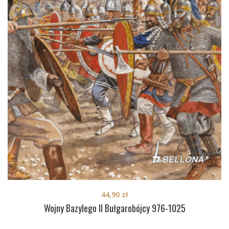
44,90
zł
Wojny Bazylego II Bułgarobójcy 976-1025