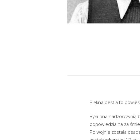
Piękna bestia to powieść
Była ona nadzorczynią b
odpowiedzialna za śmier
Po wojnie została osądz
został wykonany 13 gru