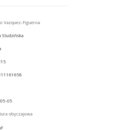
to Vazquez-Figueroa
a Studzińska
a
215
311161658
-05-05
atura obyczajowa