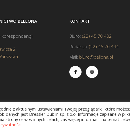
ICTWO BELLONA
KONTAKT
 korespondencji
Biuro:
(22) 45 70 402
Redakcja:
(22) 45 70 444
ewicza 2
Warszawa
Mail:
biuro@bellona.pl
zgodnie z aktualnymi ustawieniami Twojej przeglądarki, które możes
b danych jest Dressler Dublin sp. z o.o. Informacje zapisane w plik
a strony oraz w innych celach, zaś więcej informacji na temat celó
Prywatności
.