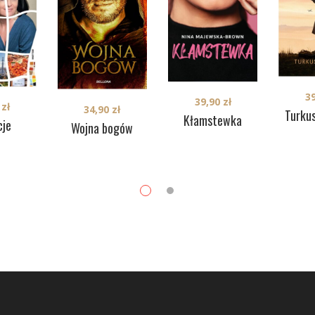
3
39,90
zł
9
zł
34,90
zł
Turku
Kłamstewka
je
Wojna bogów