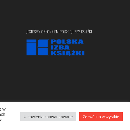
JESTEŚMY CZŁONKIEM POLSKIEJ IZBY KSIĄŻKI
z w
Copyright © 2020 bellona.pl
ach
Ustawienia zaawansowane
Zezwól na wszystkie
w