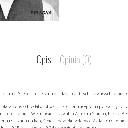
Opis
Opinie (0)
 o Irmie Grese, jednej z najbardziej okrutnych i krwawych kobiet w 
loków żeńskich w kilku obozach koncentracyjnych i perwersyjną sa
ć setek kobiet. Więźniowie nazywali ją Aniołem Śmierci, Piękną Bes
ona i skazana na karę śmierci w wieku zaledwie 22 lat. Grese nie 
dnia 1945 roku o godz. 9:34 w więzieniu w Hameln.