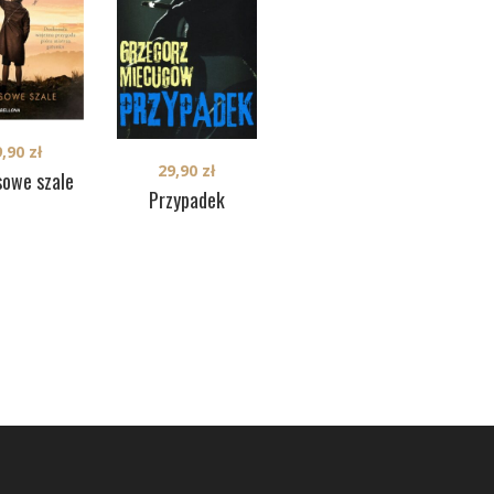
9,90
zł
39,90
zł
29,90
zł
sowe szale
Z czworaków na
Przypadek
salony