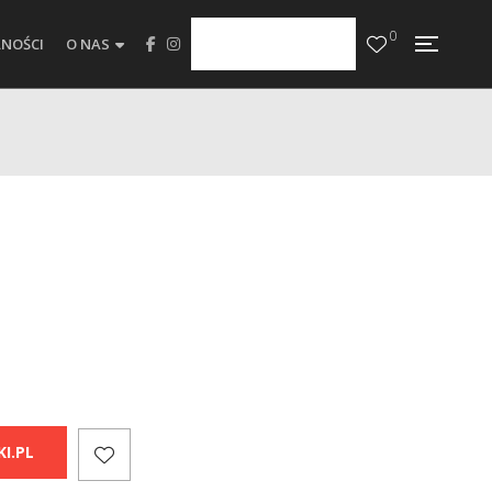
0
NOŚCI
O NAS
I.PL