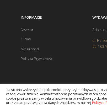
INFORMACJE
WYDAWN
Główna
Adres do
O Nas
ul. Hanki
02-103 
Aktualności
Polityka Prywatności
Ta strona wykorzystuje pliki cookie, przy czym odbywa się to 
każdej chwili zmienić. Administratorem pozyskanych w ten sposó
cookie przetwarzamy w celu umożliwienia prawidłowego działani
oraz zasad przetwarzania danych znajdziesz w naszej
Polityce 