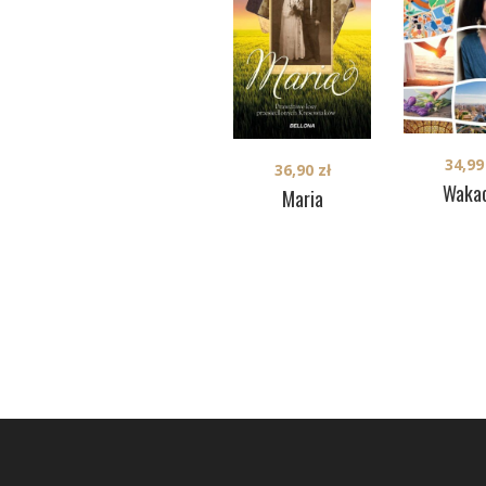
34,9
36,90
zł
Wakac
Maria