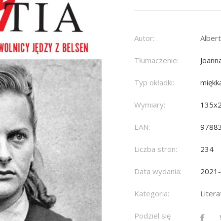
Autor:
Alber
Tłumaczenie:
Joann
Typ okładki:
miękk
Wymiary:
135x
EAN:
9788
Liczba stron:
234
Data wydania:
2021
Kategoria:
Liter
Podziel się