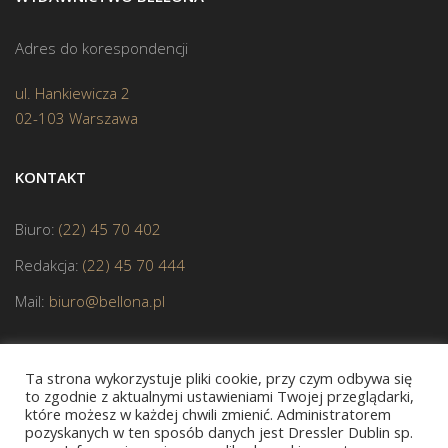
Adres do korespondencji
ul. Hankiewicza 2
02-103 Warszawa
KONTAKT
Biuro:
(22) 45 70 402
Redakcja:
(22) 45 70 444
Mail:
biuro@bellona.pl
Ta strona wykorzystuje pliki cookie, przy czym odbywa się
to zgodnie z aktualnymi ustawieniami Twojej przeglądarki,
które możesz w każdej chwili zmienić. Administratorem
pozyskanych w ten sposób danych jest Dressler Dublin sp.