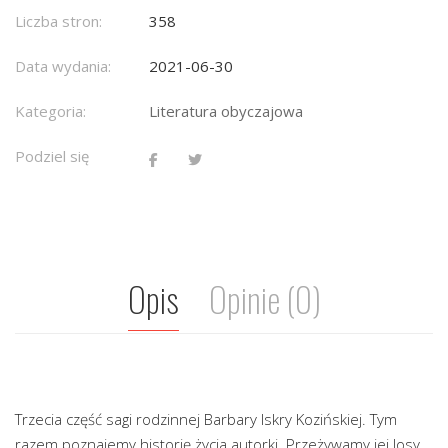
Liczba stron:
358
Data wydania:
2021-06-30
Kategoria:
Literatura obyczajowa
Podziel się
Opis
Opinie (0)
Trzecia część sagi rodzinnej Barbary Iskry Kozińskiej. Tym
razem poznajemy historię życia autorki. Przeżywamy jej losy