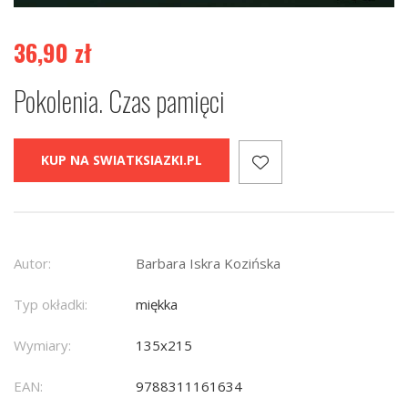
36,90
zł
Pokolenia. Czas pamięci
KUP NA SWIATKSIAZKI.PL
Autor:
Barbara Iskra Kozińska
Typ okładki:
miękka
Wymiary:
135x215
EAN:
9788311161634