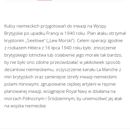
Kulisy niemieckich przygotowań do inwazji na Wyspy
Brytyjskie po upadku Francji w 1940 roku. Plan ataku otrzymał
kryptonim „Seelöwe” („Lew Morski”). Celem operacji zgodnie
z rozkazem Hitlera z 16 lipca 1940 roku było: zniszczenie
brytyjskiego lotnictwa lub osłabienie jego morale tak bardzo,
by nie było ono zdolne przeciwdziałać w jakikolwiek sposób
desantowi niemieckiemu; oczyszczenie kanału La Manche z
min brytyjskich oraz zamknięcie strefy inwazji niemieckimi
polami minowymi; zgrupowanie ciężkiej artylerii w rejonie
planowanej inwazji; wciągnięcie Royal Navy w działania na
morzach Północnym i Śródziemnym, by uniemożliwić jej atak
na wojska niemieckie.