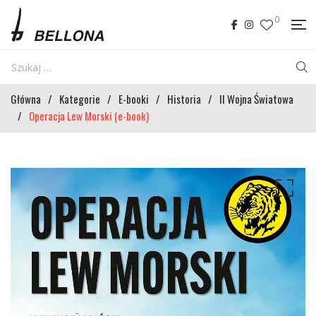
0
Główna
/
Kategorie
/
E-booki
/
Historia
/
II Wojna Światowa
/
Operacja Lew Morski (e-book)