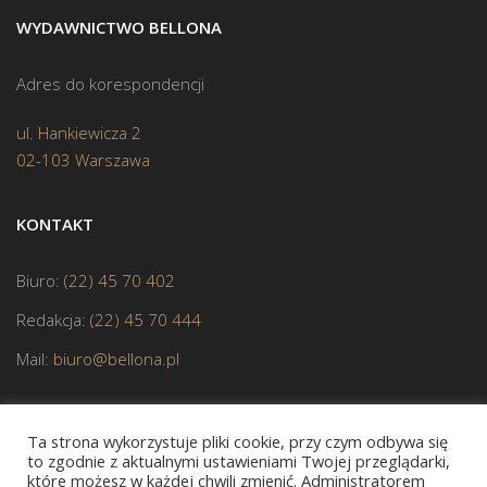
WYDAWNICTWO BELLONA
Adres do korespondencji
ul. Hankiewicza 2
02-103 Warszawa
KONTAKT
Biuro:
(22) 45 70 402
Redakcja:
(22) 45 70 444
Mail:
biuro@bellona.pl
Ta strona wykorzystuje pliki cookie, przy czym odbywa się
to zgodnie z aktualnymi ustawieniami Twojej przeglądarki,
które możesz w każdej chwili zmienić. Administratorem