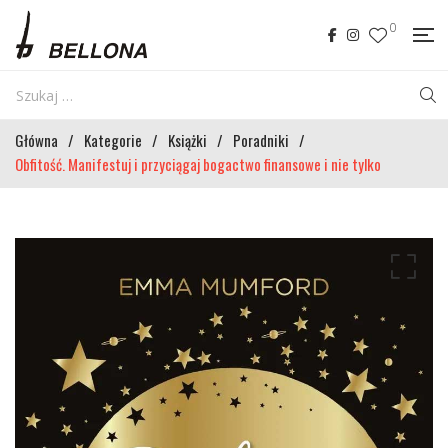
0
Główna
/
Kategorie
/
Książki
/
Poradniki
/
Obfitość. Manifestuj i przyciągaj bogactwo finansowe i nie tylko