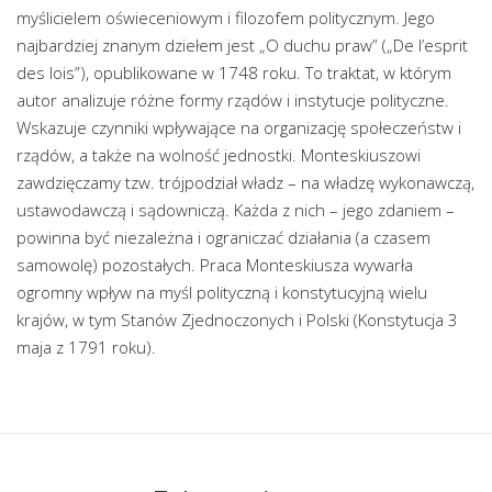
myślicielem oświeceniowym i filozofem politycznym. Jego
najbardziej znanym dziełem jest „O duchu praw” („De l’esprit
des lois”), opublikowane w 1748 roku. To traktat, w którym
autor analizuje różne formy rządów i instytucje polityczne.
Wskazuje czynniki wpływające na organizację społeczeństw i
rządów, a także na wolność jednostki. Monteskiuszowi
zawdzięczamy tzw. trójpodział władz – na władzę wykonawczą,
ustawodawczą i sądowniczą. Każda z nich – jego zdaniem –
powinna być niezależna i ograniczać działania (a czasem
samowolę) pozostałych. Praca Monteskiusza wywarła
ogromny wpływ na myśl polityczną i konstytucyjną wielu
krajów, w tym Stanów Zjednoczonych i Polski (Konstytucja 3
maja z 1791 roku).