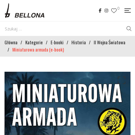
0
Główna
/
Kategorie
/
E-booki
/
Historia
/
II Wojna Światowa
/
Miniaturowa armada (e-book)