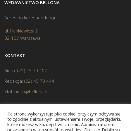
WYDAWNICTWO BELLONA
Adres do korespondencji
ul. Hankiewicza 2
02-103 Warszawa
KONTAKT
Biuro:
(22) 45 70 402
Redakcja:
(22) 45 70 444
Mail:
biuro@bellona.pl
Ta strona wykorzystuje pliki cookie, przy czym odbywa się
to zgodnie z aktualnymi ustawieniami Twojej przeglądarki,
które możesz w każdej chwili zmienić. Administratorem
pozyskanych w ten sposób danych jest Dressler Dublin sp.