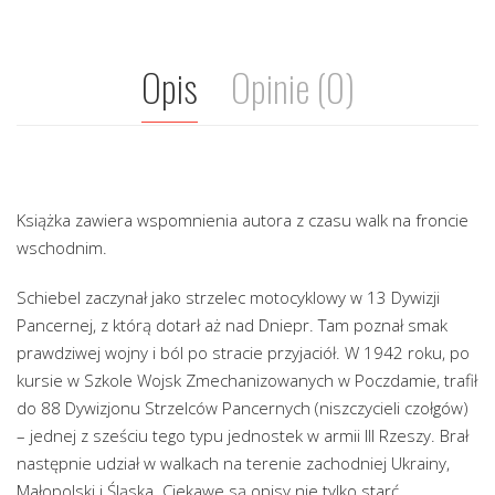
Opis
Opinie (0)
Książka zawiera wspomnienia autora z czasu walk na froncie
wschodnim.
Schiebel zaczynał jako strzelec motocyklowy w 13 Dywizji
Pancernej, z którą dotarł aż nad Dniepr. Tam poznał smak
prawdziwej wojny i ból po stracie przyjaciół. W 1942 roku, po
kursie w Szkole Wojsk Zmechanizowanych w Poczdamie, trafił
do 88 Dywizjonu Strzelców Pancernych (niszczycieli czołgów)
– jednej z sześciu tego typu jednostek w armii III Rzeszy. Brał
następnie udział w walkach na terenie zachodniej Ukrainy,
Małopolski i Śląska. Ciekawe są opisy nie tylko starć