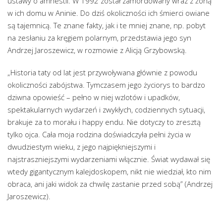
ustawy o amnestii. W 1992 został zamordowany wraz z żoną
w ich domu w Aninie. Do dziś okoliczności ich śmierci owiane
są tajemnicą. Te znane fakty, jak i te mniej znane, np. pobyt
na zesłaniu za kręgiem polarnym, przedstawia jego syn
Andrzej Jaroszewicz, w rozmowie z Alicją Grzybowską.
„Historia taty od lat jest przywoływana głównie z powodu
okoliczności zabójstwa. Tymczasem jego życiorys to bardzo
dziwna opowieść – pełno w niej wzlotów i upadków,
spektakularnych wydarzeń i zwykłych, codziennych sytuacji,
brakuje za to morału i happy endu. Nie dotyczy to zresztą
tylko ojca. Cała moja rodzina doświadczyła pełni życia w
dwudziestym wieku, z jego najpiękniejszymi i
najstraszniejszymi wydarzeniami włącznie. Świat wydawał się
wtedy gigantycznym kalejdoskopem, nikt nie wiedział, kto nim
obraca, ani jaki widok za chwilę zastanie przed sobą” (Andrzej
Jaroszewicz).