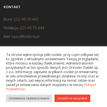
KONTAKT
Biuro:
(22) 45 70 402
Redakcja:
(22) 45 70 444
Mail:
biuro@bellona.pl
Ta strona wykorzystuje pliki cookie, przy czym odbywa się
to zgodnie z aktualnymi ustawieniami Twojej przeglądarki,
które możesz w każdej chwili zmienić. Administratorem
pozyskanych w ten sposób danych jest Dressler Dublin sp.
z o.o. Informacje zapisane w plikach cookie przetwarzamy
JESTEŚMY CZŁONKIEM POLSKIEJ IZBY KSIĄŻKI
w celu umożliwienia prawidłowego działania strony oraz w
innych celach, zaś więcej informacji na temat celów oraz
zasad przetwarzania danych znajdziesz w naszej
Polityce
Prywatności
.
Copyright © 2020 bellona.pl
Ustawienia zaawansowane
Zezwól na wszystkie