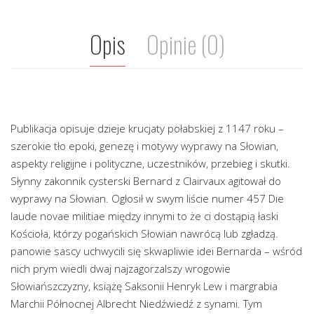
Opis
Opinie (0)
Publikacja opisuje dzieje krucjaty połabskiej z 1147 roku –
szerokie tło epoki, genezę i motywy wyprawy na Słowian,
aspekty religijne i polityczne, uczestników, przebieg i skutki.
Słynny zakonnik cysterski Bernard z Clairvaux agitował do
wyprawy na Słowian. Ogłosił w swym liście numer 457 Die
laude novae militiae między innymi to że ci dostąpią łaski
Kościoła, którzy pogańskich Słowian nawrócą lub zgładzą.
panowie sascy uchwycili się skwapliwie idei Bernarda – wśród
nich prym wiedli dwaj najzagorzalszy wrogowie
Słowiańszczyzny, książę Saksonii Henryk Lew i margrabia
Marchii Północnej Albrecht Niedźwiedź z synami. Tym