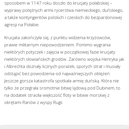
sposobem w 1147 roku doszło do krucjaty połabskiej –
wyprawy potężnych armii rycerstwa niemieckiego, duńskiego,
a także kontyngentów polskich i czeskich do bezpardonowej
agresji na Połabie.
Krucjata zakończyła się, z punktu widzenia krzyżowców,
prawie militarnym niepowodzeniem. Pomimo wygrania
niektórych potyczek i zajęcia w początkowej fazie krucjaty
niektórych słowiańskich grodów. Zarówno wojska Henryka jak
i Albrechta doznały licznych porażek, sporych strat i musiały
odstąpić bez powodzenia od najważniejszych oblężeń.
Jeszcze gorsza katastrofa spotkała armię duńską. Która nie
tylko że przegrała sromotnie bitwę lądową pod Dubinem, to
na dodatek straciła większość floty w bitwie morskiej z
okrętami Ranów z wyspy Rugii.