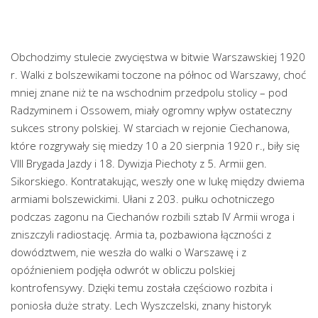
Obchodzimy stulecie zwycięstwa w bitwie Warszawskiej 1920
r. Walki z bolszewikami toczone na północ od Warszawy, choć
mniej znane niż te na wschodnim przedpolu stolicy – pod
Radzyminem i Ossowem, miały ogromny wpływ ostateczny
sukces strony polskiej. W starciach w rejonie Ciechanowa,
które rozgrywały się miedzy 10 a 20 sierpnia 1920 r., biły się
VIII Brygada Jazdy i 18. Dywizja Piechoty z 5. Armii gen.
Sikorskiego. Kontratakując, weszły one w lukę między dwiema
armiami bolszewickimi. Ułani z 203. pułku ochotniczego
podczas zagonu na Ciechanów rozbili sztab IV Armii wroga i
zniszczyli radiostację. Armia ta, pozbawiona łączności z
dowództwem, nie weszła do walki o Warszawę i z
opóźnieniem podjęła odwrót w obliczu polskiej
kontrofensywy. Dzięki temu została częściowo rozbita i
poniosła duże straty. Lech Wyszczelski, znany historyk