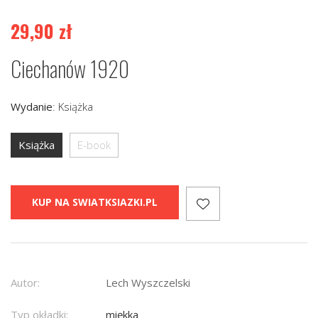
29,90
zł
Ciechanów 1920
Wydanie
:
Książka
Książka
E-book
KUP NA SWIATKSIAZKI.PL
Autor:
Lech Wyszczelski
Typ okładki:
miękka