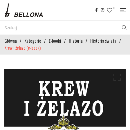
0
Główna
/
Kategorie
/
E-booki
/
Historia
/
Historia świata
/
Krew i żelazo (e-book)