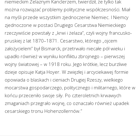
niemieckim Żelaznym Kanclerzem, twierdził, że tylko tak
można rozwiązać problemy polityczne współczesności. Miał
na myśli przede wszystkim zjednoczenie Niemiec. I Niemcy
zjednoczone w postaci Drugiego Cesarstwa Niemieckiego
rzeczywiście powstały z „krwi i żelaza”, czyli wojny francusko-
pruskiej z lat 1870–1871. Cesarstwo, którego „ojcem
założycielem” był Bismarck, przetrwało niecałe pół wieku i
upadło również w wyniku konfliktu zbrojnego – pierwszej
wojny światowej – w 1918 roku. Jego krótkie, lecz burzliwe
dzieje opisuje Katja Hoyer. W zwięzłej i arcyciekawej formie
opowiada o blaskach i cieniach Drugiej Rzeszy, wielkiego
mocarstwa gospodarczego, politycznego i militarnego, które w
końcu przeceniło swoje siły. Po czteroletnich krwawych
zmaganiach przegrało wojnę, co oznaczało również upadek
cesarskiego tronu Hohenzollernów.”