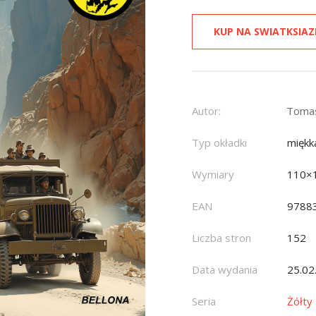
KUP NA SWIATKSIAZ
Autor:
Tomas
Typ okładki
miękk
Wymiary
110×
EAN
9788
Liczba stron
152
Data wydania
25.02
Seria
Żółty