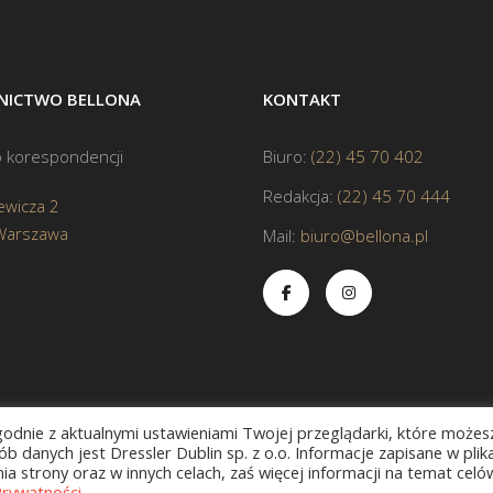
ICTWO BELLONA
KONTAKT
 korespondencji
Biuro:
(22) 45 70 402
Redakcja:
(22) 45 70 444
ewicza 2
Warszawa
Mail:
biuro@bellona.pl
zgodnie z aktualnymi ustawieniami Twojej przeglądarki, które możes
b danych jest Dressler Dublin sp. z o.o. Informacje zapisane w plik
a strony oraz w innych celach, zaś więcej informacji na temat celó
Prywatności
.