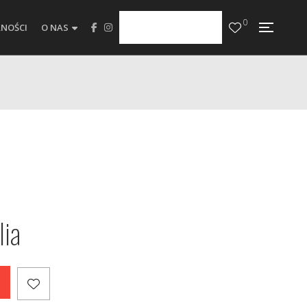
0
NOŚCI
O NAS
lia