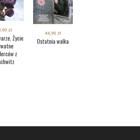
9,90
zł
44,90
zł
34,90
zł
arze. Życie
Ostatnia walka
Dezerter
H
ywatne
derców z
schwitz