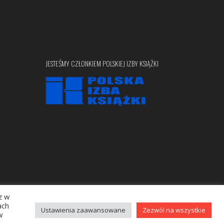
JESTEŚMY CZŁONKIEM POLSKIEJ IZBY KSIĄŻKI
z w
Copyright © 2020 bellona.pl
ach
Ustawienia zaawansowane
Zezwól na wszystkie
w