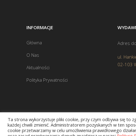
INFORMACJE
WYDAWN
Główna
Adres do
O Nas
ul. Hanki
02-103 
Aktualności
Polityka Prywatności
Ta strona wykorzystuje pliki cookie, przy czym odbywa się to 
każdej chwili zmienić. Administratorem pozyskanych w ten sposó
cookie przetwarzamy w celu umożliwienia prawidłowego działani
oraz zasad przetwarzania danych znajdziesz w naszej
Polityce 