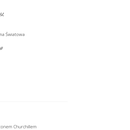
ść
jna Światowa
nstonem Churchillem