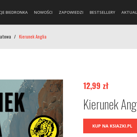
CJE BIEDRONKA
NOWOŚCI
ZAPOWIEDZI
BESTSELLERY
AKTUAL
iatowa
/
Kierunek Anglia
12,99
zł
Kierunek Ang
KUP NA KSIAZKI.PL