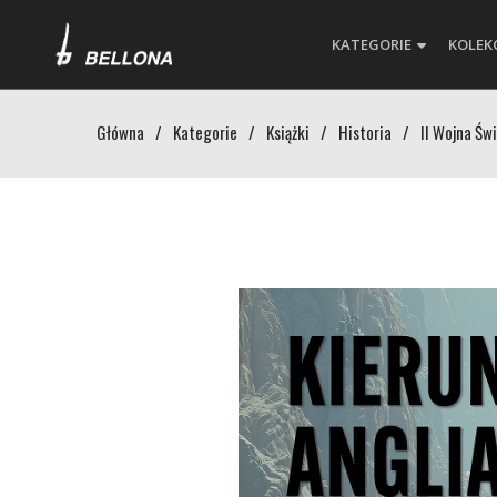
KATEGORIE
KOLEK
Główna
/
Kategorie
/
Książki
/
Historia
/
II Wojna Św