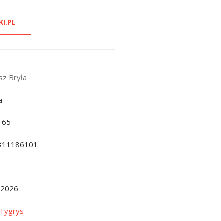
KI.PL
z Bryła
a
165
311186101
.2026
 Tygrys