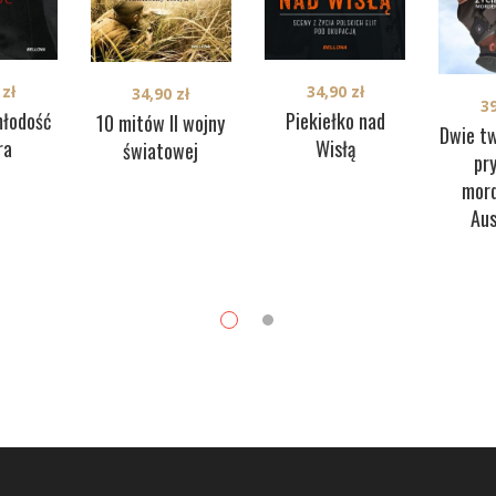
0
zł
34,90
zł
34,90
zł
3
młodość
Piekiełko nad
10 mitów II wojny
Dwie tw
ra
Wisłą
światowej
pr
mor
Au