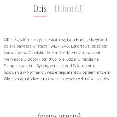
Opis
Opinie (0)
ORP „Ślązak”, niszczyciel eskortowy typu Hunt II, służył pod
polską banderą w latach 1942–1946. Eskortował dziesiątki
konwojów na Atlantyku i Morzu Śródziemnym, zwalczał
niemieckie U-Booty i lotnictwo, brał udział w rajdzie na
Dieppe, inwazji na Sycylię, walkach pod Salerno oraz
lądowaniu w Normandii, wspierając aliantów ogniem artylerii.
Okręt zasłynął także z ratowania licznych rozbitków i pilotów.
Zobacz również