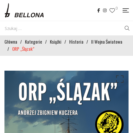
0
Główna
/
Kategorie
/
Książki
/
Historia
/
II Wojna Światowa
/
ORP „Ślązak”