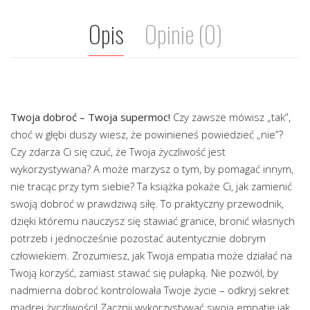
Opis
Opinie (0)
Twoja dobroć – Twoja supermoc!
Czy zawsze mówisz „tak”,
choć w głębi duszy wiesz, że powinieneś powiedzieć „nie”?
Czy zdarza Ci się czuć, że Twoja życzliwość jest
wykorzystywana? A może marzysz o tym, by pomagać innym,
nie tracąc przy tym siebie? Ta książka pokaże Ci, jak zamienić
swoją dobroć w prawdziwą siłę. To praktyczny przewodnik,
dzięki któremu nauczysz się stawiać granice, bronić własnych
potrzeb i jednocześnie pozostać autentycznie dobrym
człowiekiem. Zrozumiesz, jak Twoja empatia może działać na
Twoją korzyść, zamiast stawać się pułapką. Nie pozwól, by
nadmierna dobroć kontrolowała Twoje życie – odkryj sekret
mądrej życzliwości! Zacznij wykorzystywać swoją empatię jak