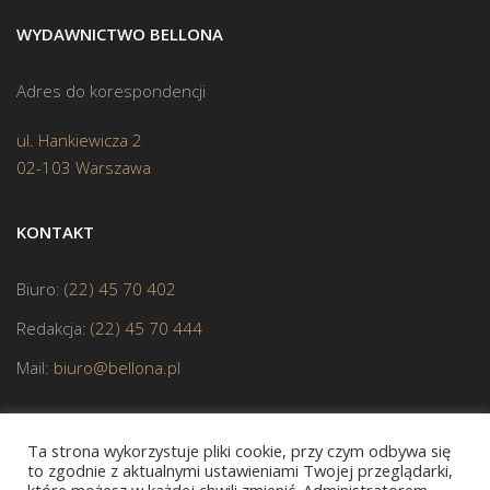
WYDAWNICTWO BELLONA
Adres do korespondencji
ul. Hankiewicza 2
02-103 Warszawa
KONTAKT
Biuro:
(22) 45 70 402
Redakcja:
(22) 45 70 444
Mail:
biuro@bellona.pl
Ta strona wykorzystuje pliki cookie, przy czym odbywa się
to zgodnie z aktualnymi ustawieniami Twojej przeglądarki,