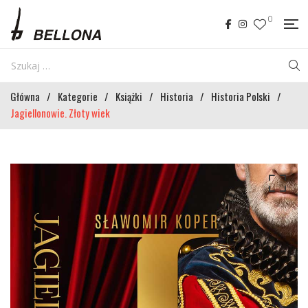
0
Główna
/
Kategorie
/
Książki
/
Historia
/
Historia Polski
/
Jagiellonowie. Złoty wiek