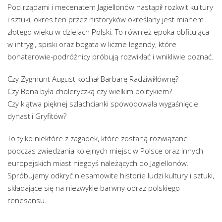
Pod rządami i mecenatem Jagiellonów nastąpił rozkwit kultury
i sztuki, okres ten przez historyków określany jest mianem
złotego wieku w dziejach Polski. To również epoka obfitująca
w intrygi, spiski oraz bogata w liczne legendy, które
bohaterowie-podróżnicy próbują rozwikłać i wnikliwie poznać.
Czy Zygmunt August kochał Barbarę Radziwiłłównę?
Czy Bona była choleryczką czy wielkim politykiem?
Czy klątwa pięknej szlachcianki spowodowała wygaśnięcie
dynastii Gryfitów?
To tylko niektóre z zagadek, które zostaną rozwiązane
podczas zwiedzania kolejnych miejsc w Polsce oraz innych
europejskich miast niegdyś należących do Jagiellonów.
Spróbujemy odkryć niesamowite historie ludzi kultury i sztuki,
składające się na niezwykle barwny obraz polskiego
renesansu.