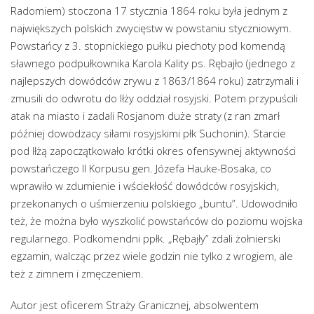
Radomiem) stoczona 17 stycznia 1864 roku była jednym z
największych polskich zwycięstw w powstaniu styczniowym.
Powstańcy z 3. stopnickiego pułku piechoty pod komendą
sławnego podpułkownika Karola Kality ps. Rębajło (jednego z
najlepszych dowódców zrywu z 1863/1864 roku) zatrzymali i
zmusili do odwrotu do Iłży oddział rosyjski. Potem przypuścili
atak na miasto i zadali Rosjanom duże straty (z ran zmarł
później dowodzacy siłami rosyjskimi płk Suchonin). Starcie
pod Iłżą zapoczątkowało krótki okres ofensywnej aktywności
powstańczego II Korpusu gen. Józefa Hauke-Bosaka, co
wprawiło w zdumienie i wściekłość dowódców rosyjskich,
przekonanych o uśmierzeniu polskiego „buntu”. Udowodniło
też, że można było wyszkolić powstańców do poziomu wojska
regularnego. Podkomendni ppłk. „Rębajły” zdali żołnierski
egzamin, walcząc przez wiele godzin nie tylko z wrogiem, ale
też z zimnem i zmęczeniem.
Autor jest oficerem Straży Granicznej, absolwentem