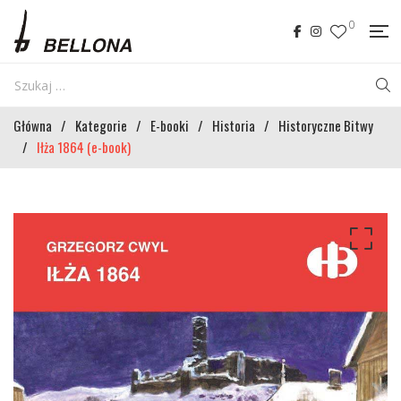
0
Główna
/
Kategorie
/
E-booki
/
Historia
/
Historyczne Bitwy
/
Iłża 1864 (e-book)