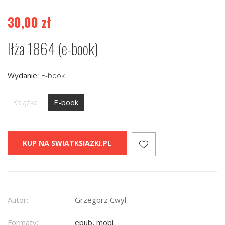
30,00
zł
Iłża 1864 (e-book)
Wydanie
:
E-book
Książka
E-book
KUP NA SWIATKSIAZKI.PL
Autor:
Grzegorz Cwyl
Formaty:
epub, mobi