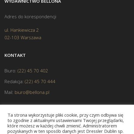
WYDAWNICTWO BELLONA
Adres do korespondencji
ul. Hankiewicza 2
02-103 Warszawa
KONTAKT
Biuro:
(22) 45 70 402
Redakcja:
(22) 45 70 444
Mail:
biuro@bellona.pl
Ta strona wykorzystuje pliki cookie, przy czym odbywa się
to zgodnie z aktualnymi ustawieniami Twojej przeglądarki,
które możesz w każdej chwili zmienić. Administratorem
pozyskanych w ten sposób danych jest Dressler Dublin sp.