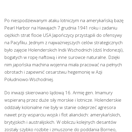
Po niespodziewanym ataku lotniczym na amerykańską bazę
Pearl Harbor na Hawajach 7 grudnia 1941 roku i zadaniu
ciężkich strat flocie USA Japończycy przystąpili do ofensywy
na Pacyfiku. Jednym z najważniejszych celów strategicznych
było zajęcie Holenderskich Indii Wschodnich (dziś Indonezji),
bogatych w ropę naftową i inne surowce naturalne. Dzięki
nim japońska machina wojenna miała pracować na pełnych
obrotach i zapewnić cesarstwu hegemonię w Azji
Południowo-Wschodniej.
Do inwazji skierowano lądową 16. Armię gen. Imamury
wspieraną przez duże siły morskie i lotnicze. Holenderskie
oddziały kolonialne nie były w stanie odeprzeć agresora
nawet przy wsparciu wojsk i flot alianckich: amerykańskich,
brytyjskich i australijskich. W obliczu kolejnych desantów
zostały szybko rozbite i zmuszone do poddania Borneo,