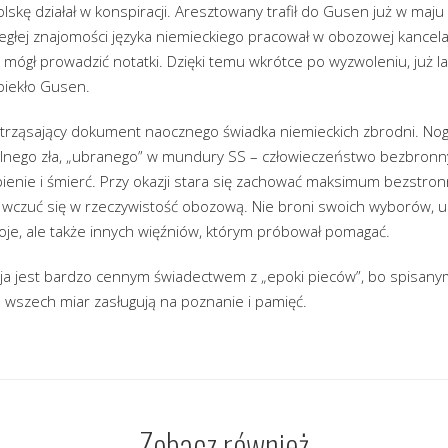
olskę działał w konspiracji. Aresztowany trafił do Gusen już w maju
 biegłej znajomości języka niemieckiego pracował w obozowej kancelar
mógł prowadzić notatki. Dzięki temu wkrótce po wyzwoleniu, już l
 piekło Gusen.
strząsający dokument naocznego świadka niemieckich zbrodni. Noga
nego zła, „ubranego” w mundury SS – człowieczeństwo bezbronnyc
pienie i śmierć. Przy okazji stara się zachować maksimum bezstron
wczuć się w rzeczywistość obozową. Nie broni swoich wyborów, uz
oje, ale także innych więźniów, którym próbował pomagać.
aja jest bardzo cennym świadectwem z „epoki pieców”, bo spisany
 wszech miar zasługują na poznanie i pamięć.
Zobacz również