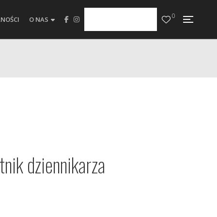
0
NOŚCI
O NAS
tnik dziennikarza