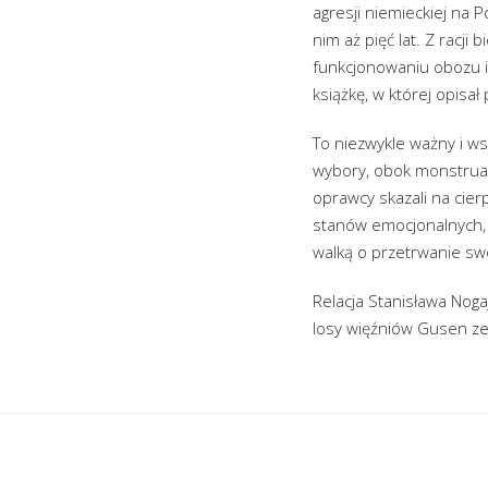
agresji niemieckiej na P
nim aż pięć lat. Z racji
funkcjonowaniu obozu i 
książkę, w której opisał
To niezwykle ważny i w
wybory, obok monstrual
oprawcy skazali na cier
stanów emocjonalnych, 
walką o przetrwanie sw
Relacja Stanisława Nog
losy więźniów Gusen ze