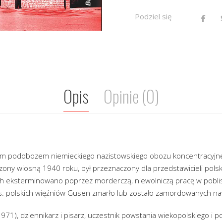
Podziel się
Opis
Opinie (0)
zym podobozem niemieckiego nazistowskiego obozu koncentracyj
zony wiosną 1940 roku, był przeznaczony dla przedstawicieli polskie
h eksterminowano poprzez morderczą, niewolniczą pracę w pobli
ys. polskich więźniów Gusen zmarło lub zostało zamordowanych naw
971), dziennikarz i pisarz, uczestnik powstania wiekopolskiego i po