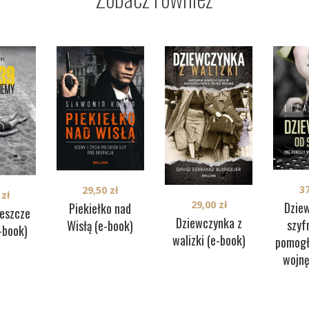
3
29,50
zł
0
zł
29,00
zł
Dzie
Piekiełko nad
Jeszcze
Dziewczynka z
szyf
Wisłą (e-book)
-book)
walizki (e-book)
pomogł
wojnę