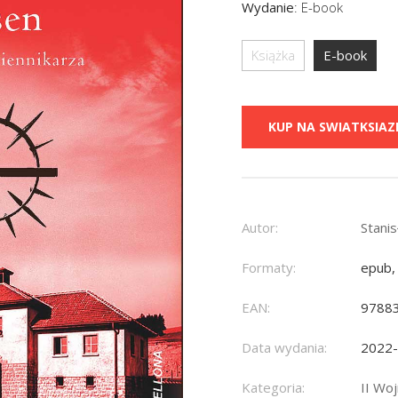
Wydanie
:
E-book
Książka
E-book
KUP NA SWIATKSIAZK
Autor:
Stani
Formaty:
epub,
EAN:
9788
Data wydania:
2022
Kategoria:
II Wo