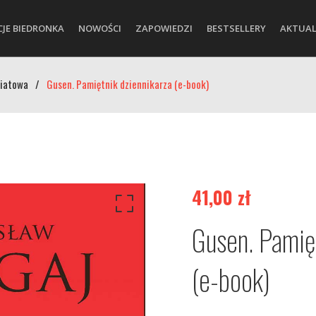
CJE BIEDRONKA
NOWOŚCI
ZAPOWIEDZI
BESTSELLERY
AKTUAL
wiatowa
/
Gusen. Pamiętnik dziennikarza (e-book)
41,00
zł
Gusen. Pamię
(e-book)