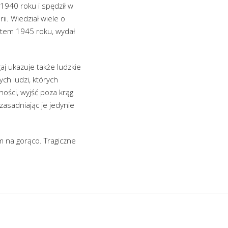
 1940 roku i spędził w
ii. Wiedział wiele o
atem 1945 roku, wydał
j ukazuje także ludzkie
h ludzi, których
ności, wyjść poza krąg
asadniając je jedynie
m na gorąco. Tragiczne