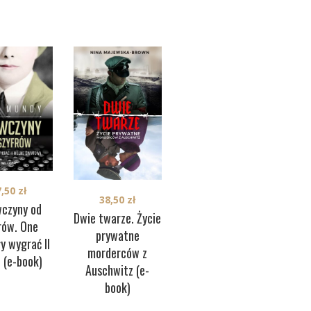
7,50
zł
38,50
zł
33,00
zł
wczyny od
Dwie twarze. Życie
Potrójny. Historia
Sp
rów. One
prywatne
brytyjskiego
y wygrać II
morderców z
agenta w
 (e-book)
Auschwitz (e-
okupowanej
book)
Warszawie (e-
ska
book)