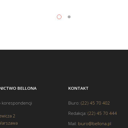
ICTWO BELLONA
KONTAKT
 korespondencji
Biuro:
(22) 45 70 402
Redakcja:
(22) 45 70 444
ewicza 2
Warszawa
Mail:
biuro@bellona.pl