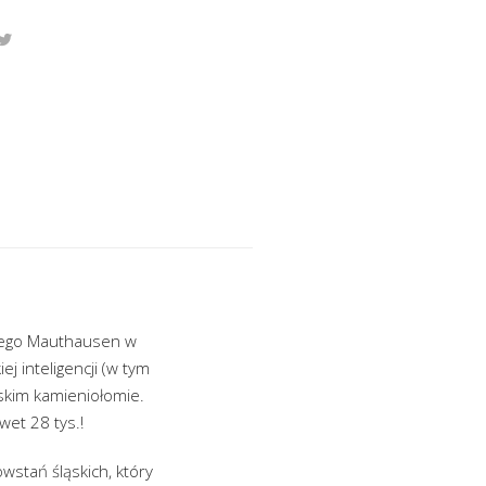
nego Mauthausen w
j inteligencji (w tym
skim kamieniołomie.
et 28 tys.!
wstań śląskich, który