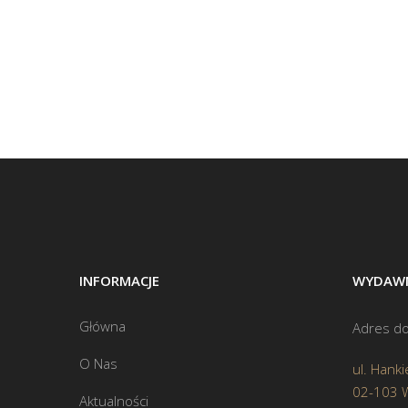
INFORMACJE
WYDAWN
Główna
Adres do
O Nas
ul. Hanki
02-103 
Aktualności