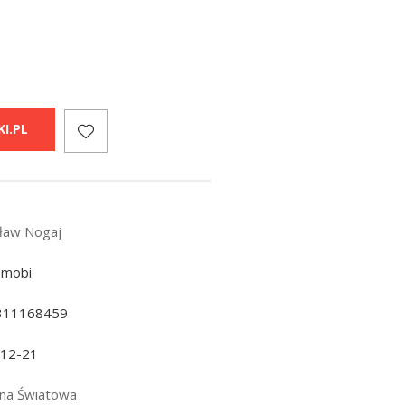
I.PL
sław Nogaj
 mobi
311168459
-12-21
jna Światowa