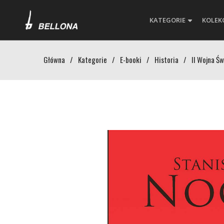
KATEGORIE
KOLEK
Główna
/
Kategorie
/
E-booki
/
Historia
/
II Wojna Ś