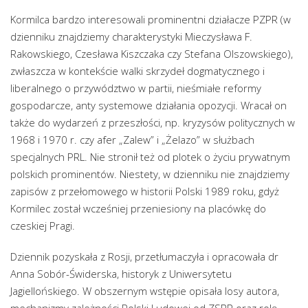
Kormilca bardzo interesowali prominentni działacze PZPR (w
dzienniku znajdziemy charakterystyki Mieczysława F.
Rakowskiego, Czesława Kiszczaka czy Stefana Olszowskiego),
zwłaszcza w kontekście walki skrzydeł dogmatycznego i
liberalnego o przywództwo w partii, nieśmiałe reformy
gospodarcze, anty systemowe działania opozycji. Wracał on
także do wydarzeń z przeszłości, np. kryzysów politycznych w
1968 i 1970 r. czy afer „Zalew” i „Żelazo” w służbach
specjalnych PRL. Nie stronił też od plotek o życiu prywatnym
polskich prominentów. Niestety, w dzienniku nie znajdziemy
zapisów z przełomowego w historii Polski 1989 roku, gdyż
Kormilec został wcześniej przeniesiony na placówkę do
czeskiej Pragi.
Dziennik pozyskała z Rosji, przetłumaczyła i opracowała dr
Anna Sobór-Świderska, historyk z Uniwersytetu
Jagiellońskiego. W obszernym wstępie opisała losy autora,
mechanizmy zależności Polski Ludowej od ZSRR oraz rolę,