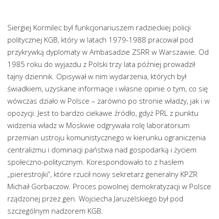
Siergiej Kormilec był funkcjonariuszem radzieckiej policji
politycznej KGB, który w latach 1979-1988 pracował pod
przykrywką dyplomaty w Ambasadzie ZSRR w Warszawie. Od
1985 roku do wyjazdu z Polski trzy lata później prowadził
tajny dziennik. Opisywał w nim wydarzenia, których był
świadkiem, uzyskane informacje i własne opinie o tym, co się
wówczas działo w Polsce – zarówno po stronie władzy, jak i w
opozycji. Jest to bardzo ciekawe źródło, gdyż PRL z punktu
widzenia władz w Moskwie odgrywała rolę laboratorium
przemian ustroju komunistycznego w kierunku ograniczenia
centralizmu i dominacji państwa nad gospodarką i życiem
społeczno-politycznym. Korespondowało to z hasłem
„pierestrojki”, które rzucił nowy sekretarz generalny KPZR
Michaił Gorbaczow. Proces powolnej demokratyzacji w Polsce
rządzonej przez gen. Wojciecha Jaruzelskiego był pod
szczególnym nadzorem KGB.