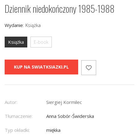
Dziennik niedokończony 1985-1988
Wydanie
:
Książka
Książka
E-book
KUP NA SWIATKSIAZKI.PL
Autor:
Siergiej Kormilec
Tłumaczenie:
Anna Sobór-Świderska
Typ okładki:
miękka