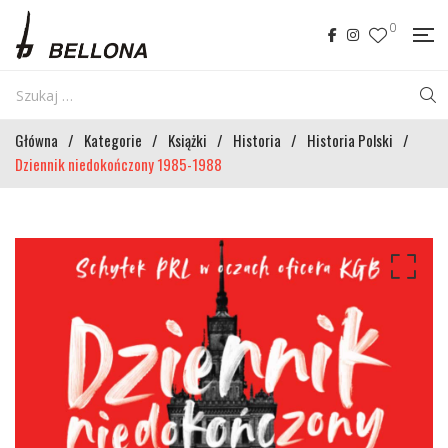
0
Główna
/
Kategorie
/
Książki
/
Historia
/
Historia Polski
/
Dziennik niedokończony 1985-1988