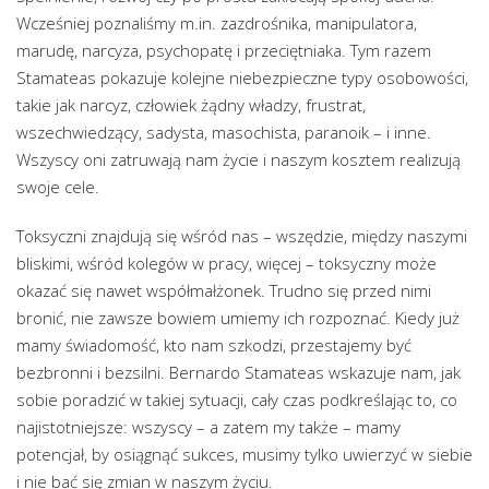
Wcześniej poznaliśmy m.in. zazdrośnika, manipulatora,
marudę, narcyza, psychopatę i przeciętniaka. Tym razem
Stamateas pokazuje kolejne niebezpieczne typy osobowości,
takie jak narcyz, człowiek żądny władzy, frustrat,
wszechwiedzący, sadysta, masochista, paranoik – i inne.
Wszyscy oni zatruwają nam życie i naszym kosztem realizują
swoje cele.
Toksyczni znajdują się wśród nas – wszędzie, między naszymi
bliskimi, wśród kolegów w pracy, więcej – toksyczny może
okazać się nawet współmałżonek. Trudno się przed nimi
bronić, nie zawsze bowiem umiemy ich rozpoznać. Kiedy już
mamy świadomość, kto nam szkodzi, przestajemy być
bezbronni i bezsilni. Bernardo Stamateas wskazuje nam, jak
sobie poradzić w takiej sytuacji, cały czas podkreślając to, co
najistotniejsze: wszyscy – a zatem my także – mamy
potencjał, by osiągnąć sukces, musimy tylko uwierzyć w siebie
i nie bać się zmian w naszym życiu.