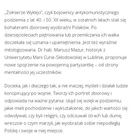
„Żołnierze Wyklęci”, czyli bojownicy antykomunistycznego
podziemia z lat 40. i 50. XX wieku, w ostatnich latach stali się
bohaterami zbiorowej wyobraźni Polaków. Po
dziesięcioleciach piętnowania lub przemilczania ich walka
doczekała się uznania i upamiętnienia. Jest też wyraźnie
mitologizowana. Dr hab. Mariusz Mazur, historyk z
Uniwersytetu Marii Curie-Skłodowskiej w Lublinie, proponuje
nowe spojrzenie na powojenną partyzantkę – od strony
mentalności jej uczestników.
Docieka, jak i dlaczego tak, a nie inaczej, myśleli i działali ludzie
konspirujący po wojnie. Tworzy ich portret zbiorowy i
odpowiada na ważne pytania: skąd się wzięli w podziemiu,
jakie mieli pochodzenie i wykształcenie, do jakich wartości się
odwoływali, czy byli religijni, czy odczuwali strach lub dumę,
wreszcie o czym marzyli, jak wyobrażali sobie niepodległą
Polskę i swoje w niej miejsce.