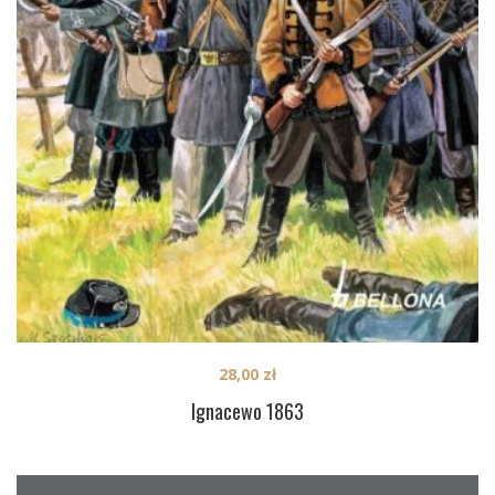
28,00
zł
Ignacewo 1863