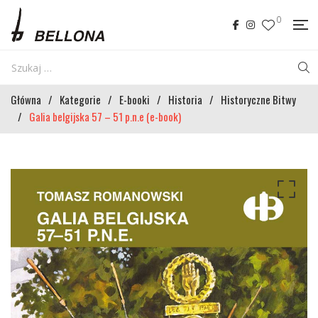
0
Główna
/
Kategorie
/
E-booki
/
Historia
/
Historyczne Bitwy
/
Galia belgijska 57 – 51 p.n.e (e-book)