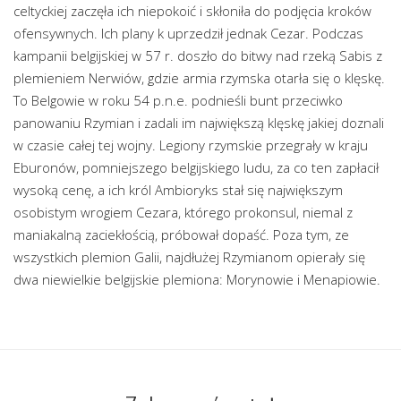
celtyckiej zaczęła ich niepokoić i skłoniła do podjęcia kroków
ofensywnych. Ich plany k uprzedził jednak Cezar. Podczas
kampanii belgijskiej w 57 r. doszło do bitwy nad rzeką Sabis z
plemieniem Nerwiów, gdzie armia rzymska otarła się o klęskę.
To Belgowie w roku 54 p.n.e. podnieśli bunt przeciwko
panowaniu Rzymian i zadali im największą klęskę jakiej doznali
w czasie całej tej wojny. Legiony rzymskie przegrały w kraju
Eburonów, pomniejszego belgijskiego ludu, za co ten zapłacił
wysoką cenę, a ich król Ambioryks stał się największym
osobistym wrogiem Cezara, którego prokonsul, niemal z
maniakalną zaciekłością, próbował dopaść. Poza tym, ze
wszystkich plemion Galii, najdłużej Rzymianom opierały się
dwa niewielkie belgijskie plemiona: Morynowie i Menapiowie.