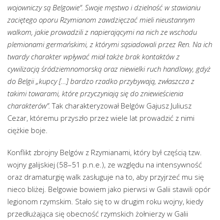
wojowniczy są Belgowie”. Swoje męstwo i dzielność w stawianiu
zaciętego oporu Rzymianom zawdzięczać mieli nieustannym
walkom, jakie prowadzili z napierającymi na nich ze wschodu
plemionami germańskimi, z którymi sąsiadowali przez Ren. Na ich
twardy charakter wpływać miał także brak kontaktów z
cywilizacją śródziemnomorską oraz niewielki ruch handlowy, gdyż
do Belgii „kupcy […] bardzo rzadko przybywają, zwłaszcza z
takimi towarami, które przyczyniają się do zniewieścienia
charakterów”.
Tak charakteryzował Belgów Gajusz Juliusz
Cezar, któremu przyszło przez wiele lat prowadzić z nimi
ciężkie boje.
Konflikt zbrojny Belgów z Rzymianami, który był częścią tzw.
wojny galijskiej (58–51 p.n.e.), ze względu na intensywność
oraz dramaturgię walk zasługuje na to, aby przyjrzeć mu się
nieco bliżej. Belgowie bowiem jako pierwsi w Galii stawili opór
legionom rzymskim. Stało się to w drugim roku wojny, kiedy
przedłużająca się obecność rzymskich żołnierzy w Galii