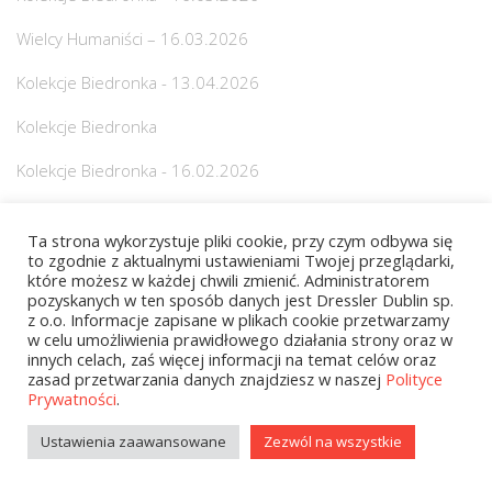
Wielcy Humaniści – 16.03.2026
Kolekcje Biedronka - 13.04.2026
Kolekcje Biedronka
Kolekcje Biedronka - 16.02.2026
Wielcy Humaniści - 16.02.2026
Ta strona wykorzystuje pliki cookie, przy czym odbywa się
Wielcy Humaniści – 02.03.2026
to zgodnie z aktualnymi ustawieniami Twojej przeglądarki,
które możesz w każdej chwili zmienić. Administratorem
pozyskanych w ten sposób danych jest Dressler Dublin sp.
Książki
z o.o. Informacje zapisane w plikach cookie przetwarzamy
w celu umożliwienia prawidłowego działania strony oraz w
Religie i wierzenia
innych celach, zaś więcej informacji na temat celów oraz
zasad przetwarzania danych znajdziesz w naszej
Polityce
Medycyna
Prywatności
.
Biografie / Wspomnienia
Ustawienia zaawansowane
Zezwól na wszystkie
Dla dzieci