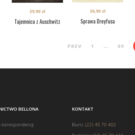
36,90
zł
39,90
zł
Sprawa Dreyfusa
Tajemnica z Auschwitz
PREV
1
…
69
ICTWO BELLONA
KONTAKT
 korespondencji
Biuro:
(22) 45 70 402