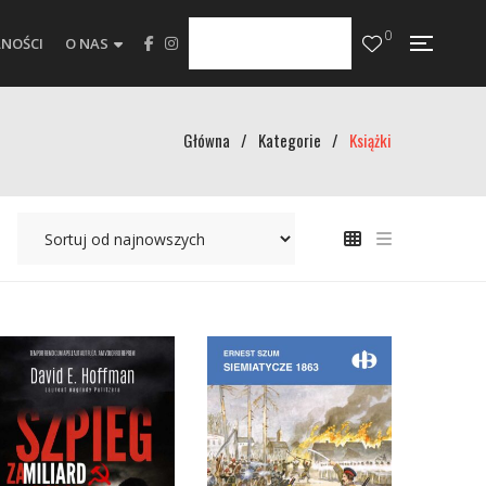
0
NOŚCI
O NAS
Główna
/
Kategorie
/
Książki