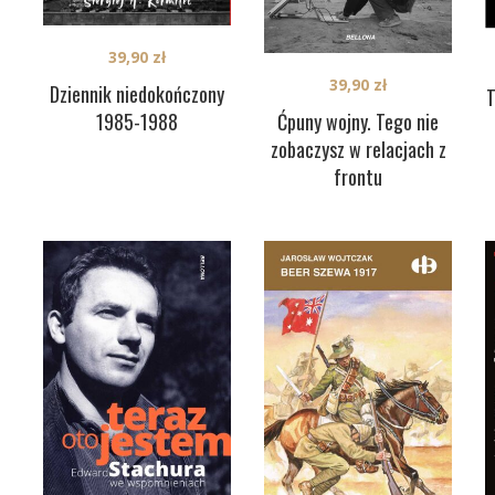
39,90
zł
39,90
zł
Dziennik niedokończony
T
1985-1988
Ćpuny wojny. Tego nie
zobaczysz w relacjach z
frontu