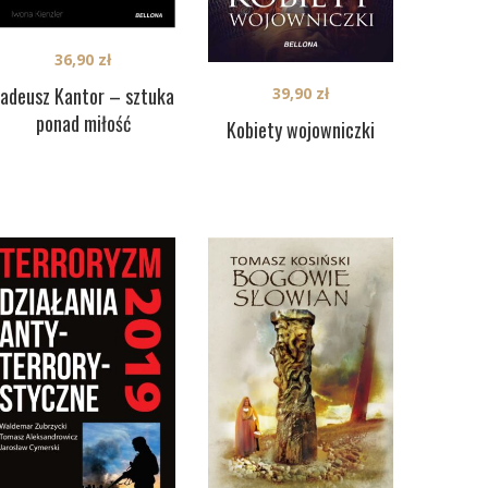
36,90
zł
adeusz Kantor – sztuka
39,90
zł
ponad miłość
Kobiety wojowniczki