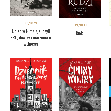
36,90
zł
39,90
zł
Uciec w Himalaje, czyli
Rudzi
PRL, dewizy i marzenia o
wolności