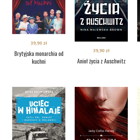
39,90
zł
39,90
zł
Brytyjska monarchia od
Anioł życia z Auschwitz
kuchni