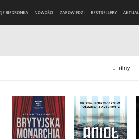
CJE BIEDRONKA
NOWOŚCI
ZAPOWIEDZI
BESTSELLERY
AKTUAL
ne
Filtry
h