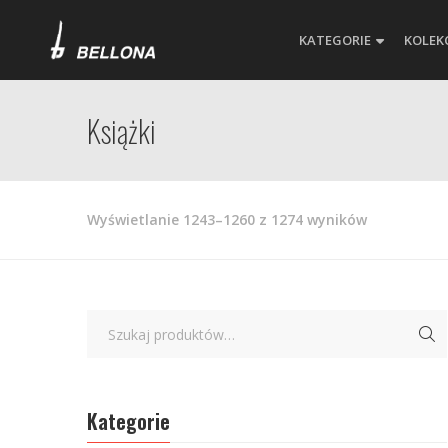
KATEGORIE
KOLEK
Książki
Posortowa
Wyświetlanie 1243–1260 z 1274 wyników
według
najnowszyc
Kategorie