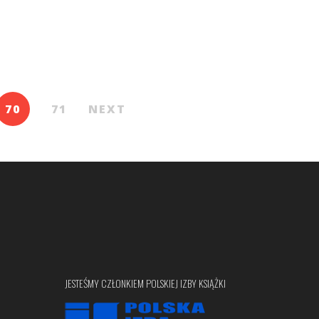
70
71
NEXT
JESTEŚMY CZŁONKIEM POLSKIEJ IZBY KSIĄŻKI