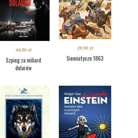
29,90
zł
44,90
zł
Siemiatycze 1863
Szpieg za miliard
dolarów