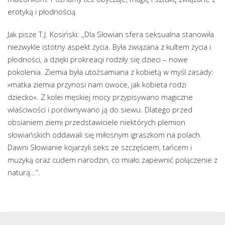
erotyką i płodnością.
Jak pisze T.J. Kosiński: „Dla Słowian sfera seksualna stanowiła
niezwykle istotny aspekt życia. Była związana z kultem życia i
płodności, a dzięki prokreacji rodziły się dzieci – nowe
pokolenia. Ziemia była utożsamiana z kobietą w myśl zasady:
»matka ziemia przynosi nam owoce, jak kobieta rodzi
dziecko«. Z kolei męskiej mocy przypisywano magiczne
właściwości i porównywano ją do siewu. Dlatego przed
obsianiem ziemi przedstawiciele niektórych plemion
słowiańskich oddawali się miłosnym igraszkom na polach.
Dawni Słowianie kojarzyli seks ze szczęściem, tańcem i
muzyką oraz cudem narodzin, co miało zapewnić połączenie z
naturą…”.