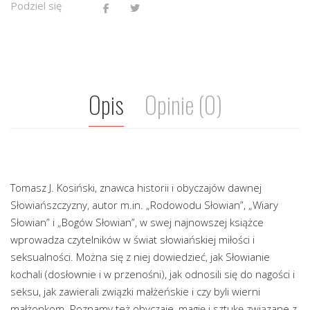
Podziel się
Opis
Opinie (0)
Tomasz J. Kosiński, znawca historii i obyczajów dawnej
Słowiańszczyzny, autor m.in. „Rodowodu Słowian”, „Wiary
Słowian” i „Bogów Słowian”, w swej najnowszej książce
wprowadza czytelników w świat słowiańskiej miłości i
seksualności. Można się z niej dowiedzieć, jak Słowianie
kochali (dosłownie i w przenośni), jak odnosili się do nagości i
seksu, jak zawierali związki małżeńskie i czy byli wierni
małżonkom. Poznamy też obyczaje, magię i sztukę związane z