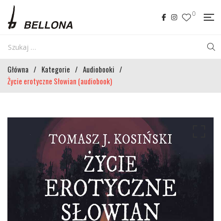
0
Główna
/
Kategorie
/
Audiobooki
/
Życie erotyczne Słowian (audiobook)