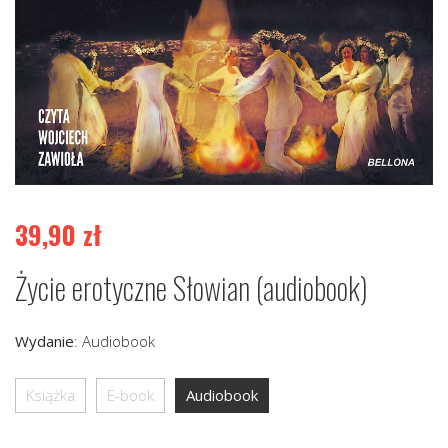
39,90
zł
Życie erotyczne Słowian (audiobook)
Wydanie
:
Audiobook
Książka
E-book
Audiobook