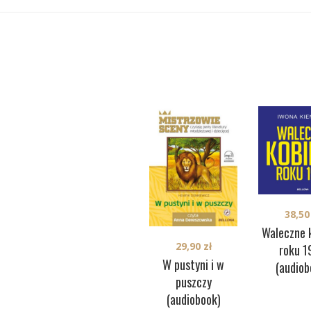
38,5
Waleczne 
29,90
zł
roku 1
W pustyni i w
(audiob
puszczy
(audiobook)