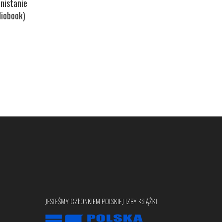
nistanie
diobook)
JESTEŚMY CZŁONKIEM POLSKIEJ IZBY KSIĄŻKI