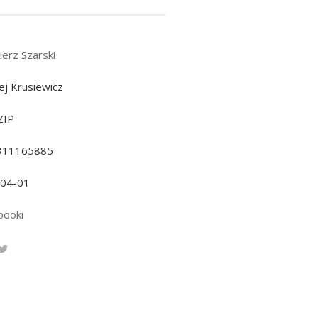
ierz Szarski
ej Krusiewicz
ZIP
311165885
-04-01
booki