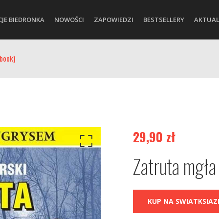
CJE BIEDRONKA
NOWOŚCI
ZAPOWIEDZI
BESTSELLERY
AKTUAL
book)
29,90
zł
Zatruta mgła
KUP NA SWIATKSIAZK