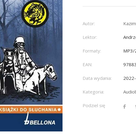
Autor:
Kazim
Lektor:
Andrz
Formaty:
MP3/
EAN:
9788
Data wydania:
2022
Kategoria:
Audio
Podziel się