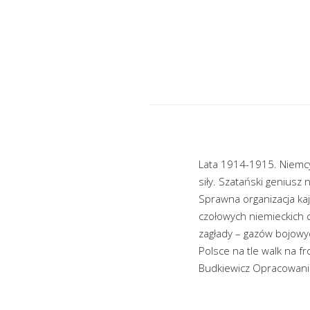
Lata 1914-1915. Niemcy 
siły. Szatański genius
Sprawna organizacja ka
czołowych niemieckich 
zagłady – gazów bojowy
Polsce na tle walk na f
Budkiewicz Opracowani