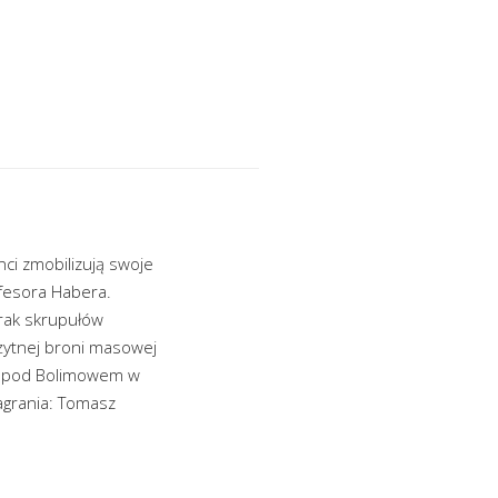
ci zmobilizują swoje
ofesora Habera.
rak skrupułów
żytnej broni masowej
az pod Bolimowem w
nagrania: Tomasz