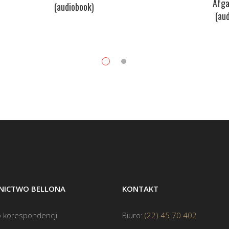
Afga
(audiobook)
(au
ICTWO BELLONA
KONTAKT
 korespondencji
Biuro:
(22) 45 70 402