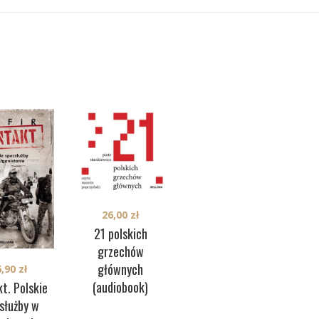
26,00
zł
39,90
zł
21 polskich
Ostatnia
Ch
grzechów
więźniarka
głównych
6,90
zł
Auschwitz
(audiobook)
t. Polskie
(audiobook)
służby w