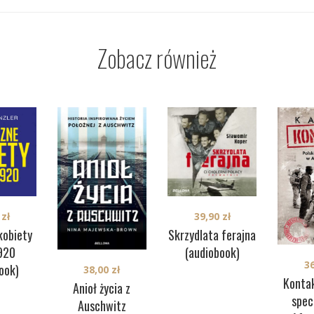
Zobacz również
0
zł
39,90
zł
kobiety
Skrzydlata ferajna
920
(audiobook)
3
ook)
38,00
zł
Kontak
Anioł życia z
spec
Auschwitz