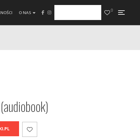
0
NOŚCI
O NAS
 (audiobook)
I.PL