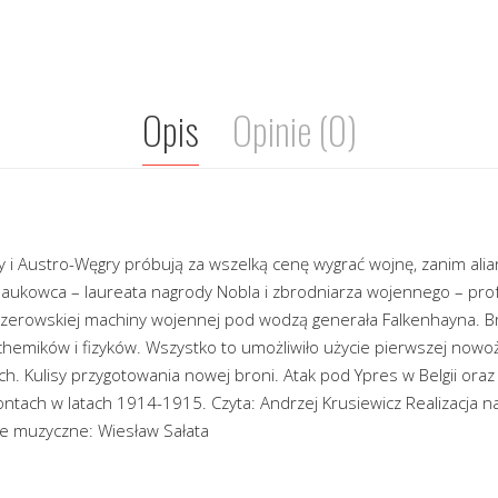
Opis
Opinie (0)
i Austro-Węgry próbują za wszelką cenę wygrać wojnę, zanim alian
z naukowca – laureata nagrody Nobla i zbrodniarza wojennego – pr
jzerowskiej machiny wojennej pod wodzą generała Falkenhayna. B
chemików i fizyków. Wszystko to umożliwiło użycie pierwszej nowo
ch. Kulisy przygotowania nowej broni. Atak pod Ypres w Belgii or
rontach w latach 1914-1915. Czyta: Andrzej Krusiewicz Realizacja 
e muzyczne: Wiesław Sałata