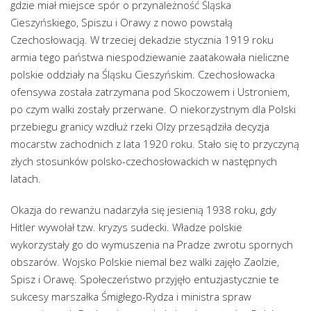
gdzie miał miejsce spór o przynależność Śląska
Cieszyńskiego, Spiszu i Orawy z nowo powstałą
Czechosłowacją. W trzeciej dekadzie stycznia 1919 roku
armia tego państwa niespodziewanie zaatakowała nieliczne
polskie oddziały na Śląsku Cieszyńskim. Czechosłowacka
ofensywa została zatrzymana pod Skoczowem i Ustroniem,
po czym walki zostały przerwane. O niekorzystnym dla Polski
przebiegu granicy wzdłuż rzeki Olzy przesądziła decyzja
mocarstw zachodnich z lata 1920 roku. Stało się to przyczyną
złych stosunków polsko-czechosłowackich w następnych
latach.
Okazja do rewanżu nadarzyła się jesienią 1938 roku, gdy
Hitler wywołał tzw. kryzys sudecki. Władze polskie
wykorzystały go do wymuszenia na Pradze zwrotu spornych
obszarów. Wojsko Polskie niemal bez walki zajęło Zaolzie,
Spisz i Orawę. Społeczeństwo przyjęło entuzjastycznie te
sukcesy marszałka Śmigłego-Rydza i ministra spraw