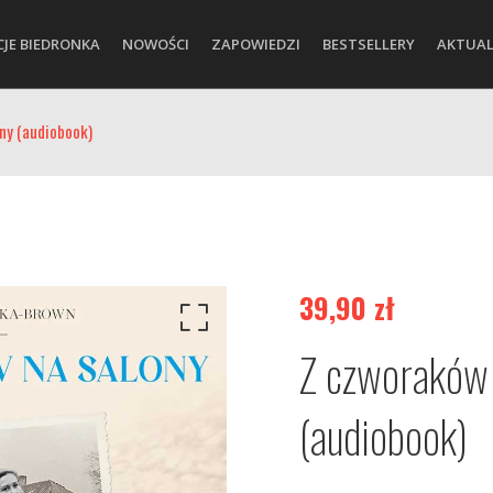
CJE BIEDRONKA
NOWOŚCI
ZAPOWIEDZI
BESTSELLERY
AKTUAL
ny (audiobook)
39,90
zł
Z czworaków 
(audiobook)