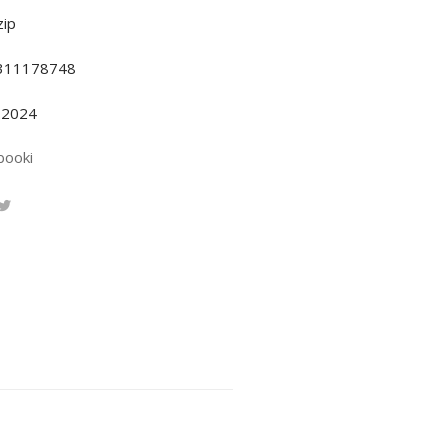
ip
311178748
.2024
booki