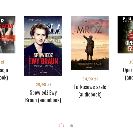
0
zł
3
acja
Oper
ook)
(au
34,90
zł
29,90
zł
Turkusowe szale
Spowiedź Ewy
(audiobook)
Braun (audiobook)