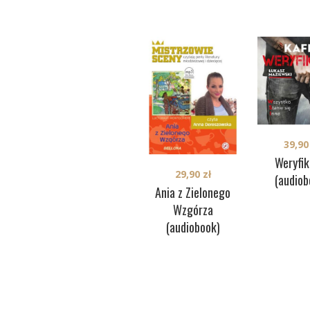
39,9
Weryfik
29,90
zł
(audiob
Ania z Zielonego
Wzgórza
(audiobook)