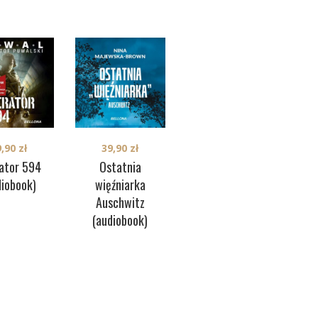
9,90
zł
39,90
zł
39,90
zł
ator 594
Ostatnia
Henryk
diobook)
więźniarka
Sienkiewicz,
Auschwitz
dandys i celebryta
(audiobook)
(audiobook)