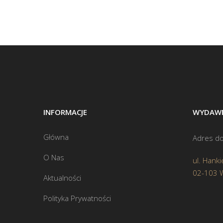
INFORMACJE
WYDAWN
Główna
Adres do
O Nas
ul. Hanki
02-103 
Aktualności
Polityka Prywatności