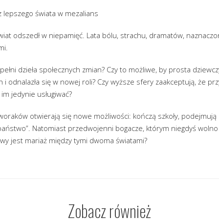
 z lepszego świata w mezalians
at odszedł w niepamięć. Lata bólu, strachu, dramatów, naznaczone
mi.
pełni dzieła społecznych zmian? Czy to możliwe, by prosta dziewc
i odnalazła się w nowej roli? Czy wyższe sfery zaakceptują, że przy
 im jedynie usługiwać?
oraków otwierają się nowe możliwości: kończą szkoły, podejmują 
państwo”. Natomiast przedwojenni bogacze, którym niegdyś wolno b
iwy jest mariaż między tymi dwoma światami?
Zobacz również