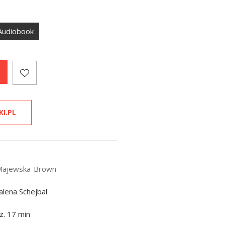
Audiobook
KI.PL
Majewska-Brown
lena Schejbal
z. 17 min