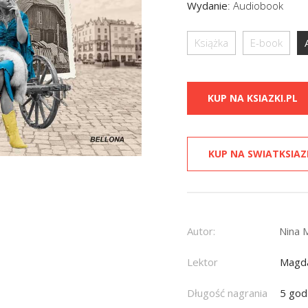
Wydanie
:
Audiobook
Książka
E-book
KUP NA KSIAZKI.PL
KUP NA SWIATKSIAZ
Autor:
Nina 
Lektor
Magda
Długość nagrania
5 god