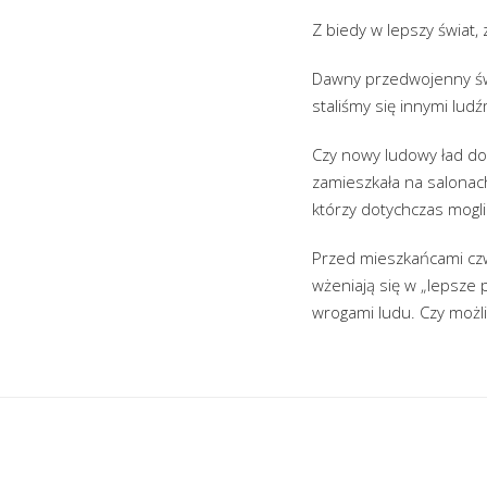
Z biedy w lepszy świat,
Dawny przedwojenny świ
staliśmy się innymi ludź
Czy nowy ludowy ład do
zamieszkała na salonach 
którzy dotychczas mogli
Przed mieszkańcami czw
wżeniają się w „lepsze 
wrogami ludu. Czy możl