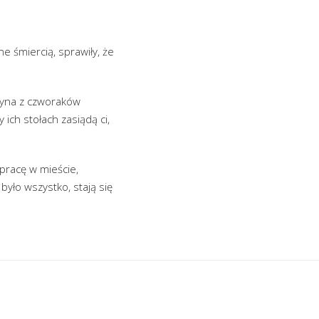
 śmiercią, sprawiły, że
zyna z czworaków
 ich stołach zasiądą ci,
pracę w mieście,
yło wszystko, stają się