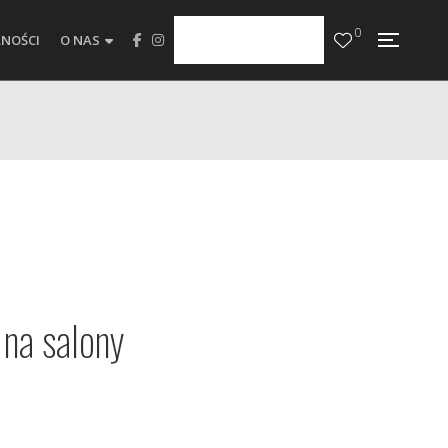
0
NOŚCI
O NAS
na salony