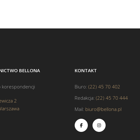
ICTWO BELLONA
KONTAKT
 korespondencji
Biuro:
(22) 45 70 402
Redakcja:
(22) 45 70 444
ewicza 2
Warszawa
Mail:
biuro@bellona.pl