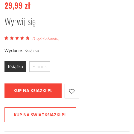
29,99
zł
Wyrwij się
(
1
opinia klienta)
Oceniony
1
5.00
na 5 na
Wydanie
:
Książka
podstawie
oceny klienta
Książka
E-book
KUP NA KSIAZKI.PL
KUP NA SWIATKSIAZKI.PL