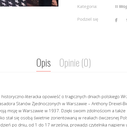
Kategoria:
II Wo
Podziel się
Opis
Opinie (0)
 historyczno-literacka opowieść o tragicznych dniach polskiego W
asadora Stanów Zjednoczonych w Warszawie – Anthony Drexel-Bid
ją misję w Warszawie w 1937. Dzięki swoim zdolnościom a także pr
o stał się osobą świetnie zorientowaną w realiach ówczesnej Polski
 dzień po dniu, od 1 do 17 września, prowadzi czytelnika najpier