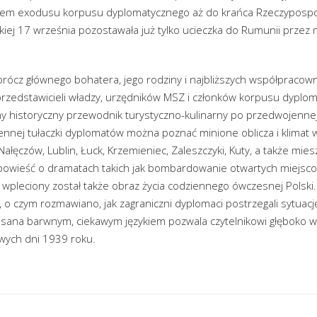
em exodusu korpusu dyplomatycznego aż do krańca Rzeczypospolit
iej 17 września pozostawała już tylko ucieczka do Rumunii przez 
rócz głównego bohatera, jego rodziny i najbliższych współpracown
 przedstawicieli władzy, urzędników MSZ i członków korpusu dyplo
ny historyczny przewodnik turystyczno-kulinarny po przedwojenne
nnej tułaczki dyplomatów można poznać minione oblicza i klimat w
ałęczów, Lublin, Łuck, Krzemieniec, Zaleszczyki, Kuty, a także mie
owieść o dramatach takich jak bombardowanie otwartych miejscow
pleciony został także obraz życia codziennego ówczesnej Polski. 
o, o czym rozmawiano, jak zagraniczni dyplomaci postrzegali sytuacj
sana barwnym, ciekawym językiem pozwala czytelnikowi głęboko w
wych dni 1939 roku.