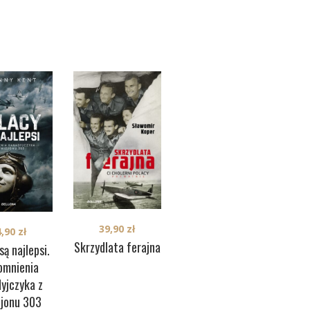
39,90
zł
34,90
zł
4,90
zł
Skrzydlata ferajna
Potrójny. Historia
są najlepsi.
c
brytyjskiego
mnienia
agenta w
yjczyka z
okupowanej
zjonu 303