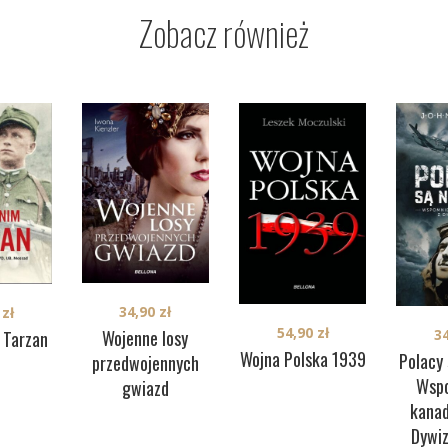
Zobacz również
34,90
zł
0
zł
54,90
zł
Wojenne losy
3
 Tarzan
Wojna Polska 1939
Polacy 
przedwojennych
Wspo
gwiazd
kanad
Dywi