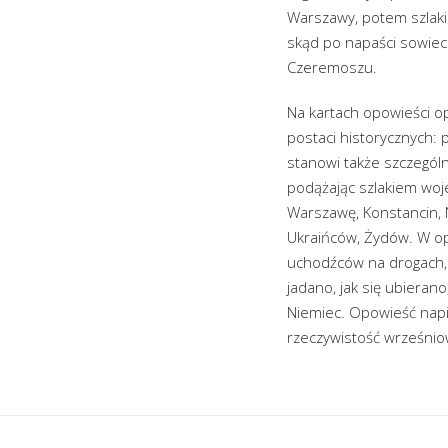
Warszawy, potem szlaki
skąd po napaści sowieck
Czeremoszu.
Na kartach opowieści op
postaci historycznych:
stanowi także szczegól
podążając szlakiem woje
Warszawę, Konstancin, N
Ukraińców, Żydów. W op
uchodźców na drogach, w
jadano, jak się ubieran
Niemiec. Opowieść napi
rzeczywistość wrześnio