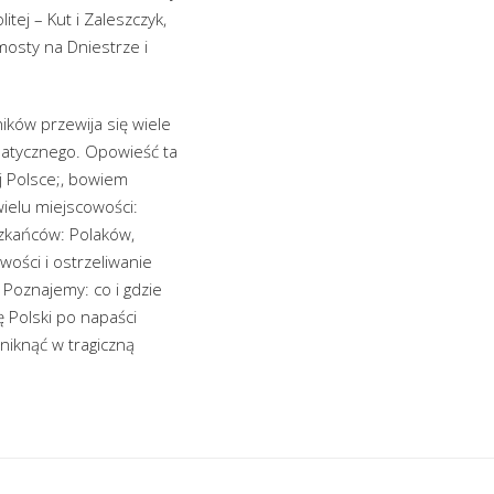
ej – Kut i Zaleszczyk,
mosty na Dniestrze i
ików przewija się wiele
matycznego. Opowieść ta
j Polsce;, bowiem
ielu miejscowości:
szkańców: Polaków,
ości i ostrzeliwanie
Poznajemy: co i gdzie
ę Polski po napaści
niknąć w tragiczną