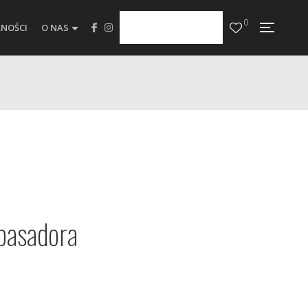
0
NOŚCI
O NAS
basadora