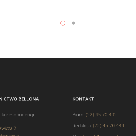
ICTWO BELLONA
KONTAKT
 korespondencji
Biuro:
(22) 45 70 402
Redakcja:
(22) 45 70 444
ewicza 2
Warszawa