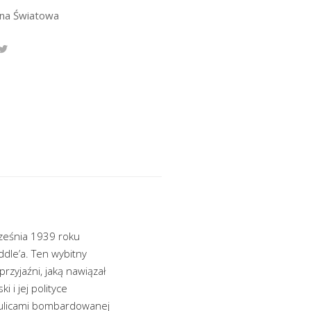
jna Światowa
rześnia 1939 roku
dle’a. Ten wybitny
zyjaźni, jaką nawiązał
 i jej polityce
w ulicami bombardowanej