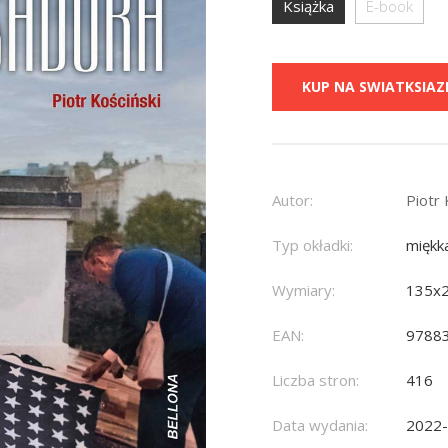
Książka
E-book
KUP NA SWIATKSIAZK
Autor:
Piotr 
Typ okładki:
miękk
Wymiary:
135x
EAN:
9788
Liczba stron:
416
Data wydania:
2022