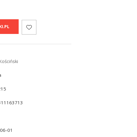
I.PL
Kościński
a
215
311163713
-06-01