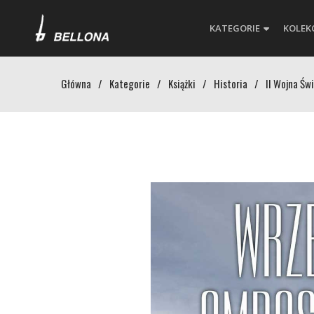
KATEGORIE
KOLEK
Główna
/
Kategorie
/
Książki
/
Historia
/
II Wojna Św