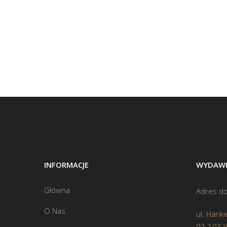
INFORMACJE
WYDAWN
Główna
Adres do
O Nas
ul. Hanki
02-103 