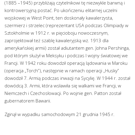
(1885 –1945) przybliżają czytelnikowi tę niezwykle barwną i
kontrowersyjną postać. Po ukończeniu elitarnej uczelni
wojskowej w West Point, ten doskonały kawalerzysta,
szermierz i strzelec (reprezentant USA podczas Olimpiady w
Sztokholmie w 1912 r. w pięcioboju nowoczesnym,
zaprojektował też szablę kawaleryjską wz. 1913 dla
amerykańskiej armii) został adiutantem gen. Johna Pershinga,
pod którym służył w Meksyku i podczas I wojny światowej we
Francji. W 1942 roku dowodził operacją lądowania w Maroku
(operacja „Torch”), następnie w ramach operacji „Husky”
dowodził 7. Armią podczas inwazji na Sycylię. W 1944 r. został
dowódcą 3. Armii, która wsławiła się walkami we Francji, w
Niemczech i Czechosłowacji. Po wojnie gen. Patton został
gubernatorem Bawarii.
Zginął w wypadku samochodowym 21 grudnia 1945 r.