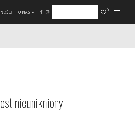
0
NOŚCI
O NAS
est nieunikniony