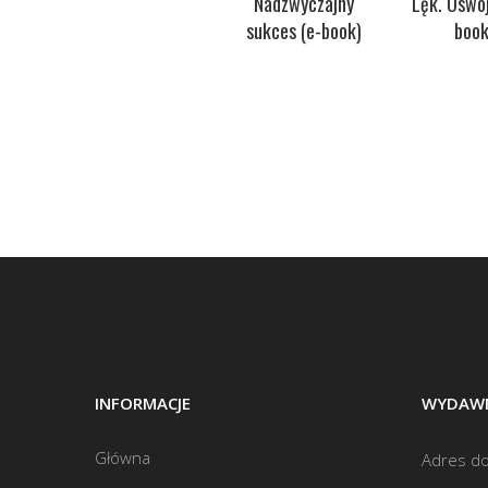
Lęk. Oswój
Nadzwyczajny
book
sukces (e-book)
INFORMACJE
WYDAWN
Główna
Adres do