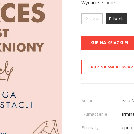
Wydanie
:
E-book
Książka
E-book
KUP NA KSIAZKI.PL
KUP NA SWIATKSIAZ
Autor:
Issa 
Tłumaczenie
Irmin
Formaty
epub,