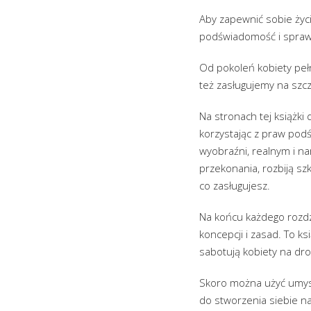
Aby zapewnić sobie życi
podświadomość i spraw,
Od pokoleń kobiety pełn
też zasługujemy na szcz
Na stronach tej książki
korzystając z praw podś
wyobraźni, realnym i n
przekonania, rozbiją sz
co zasługujesz.
Na końcu każdego rozdz
koncepcji i zasad. To ks
sabotują kobiety na dr
Skoro można użyć umysł
do stworzenia siebie n