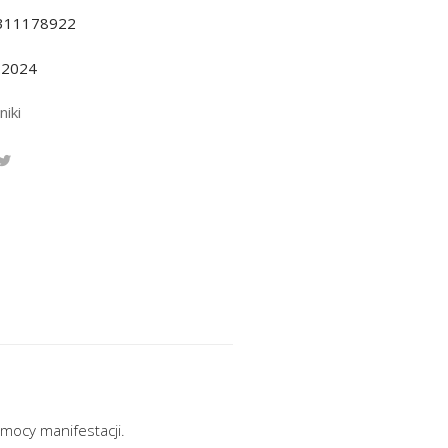
311178922
.2024
niki
i mocy manifestacji.