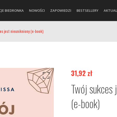
CJE BIEDRONKA
NOWOŚCI
ZAPOWIEDZI
BESTSELLERY
AKTUAL
es jest nieunikniony (e-book)
31,92
zł
Twój sukces j
(e-book)