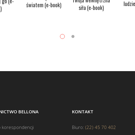
Twoja wewnętrzna
 go (e-
ludzi
światem (e-book)
siła (e-book)
)
ICTWO BELLONA
KONTAKT
 korespondencji
Biuro:
(22) 45 70 402