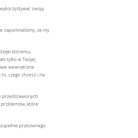
ę wykorzystywać swoją
 że zapomnieliśmy, że my
dzięki któremu,
ło tylko w Twojej
dliwe wewnętrzne
 to, czego chcesz i na
ie przedstawionych
ch problemów, które
 zupełnie przeciwnego: