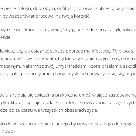
e pełne miłości, dobrobytu, obfitości, zdrowia i sukcesu, naucz si
 by wszechświat pracował na twoją korzyść.
iły rolę opiekunek, a my wzięłyśmy ją sobie do serca tak głęboko,
ęście.
 dowiesz się, jak osiągnąć sukces poprzez manifestację. To proces, 
wiadomości i wszechświata, będziesz w stanie uczynić coś, co istnia
amacalnym. Nakarmisz swój umysł treściami, które przełamią szko
klany sufit, przeprogramują twoje myślenie i odważysz się sięgać po
iału znajdują się ćwiczenia praktyczne umożliwiające zastosowan
iążka, która inspiruje, dodaje sił i oferuje rozwiązania najczęstszy
odze do sukcesu we wszystkich obszarach życia.
u do zniszczenia siebie, dlaczego by ni wykorzystać go do czegoś
a nowo?