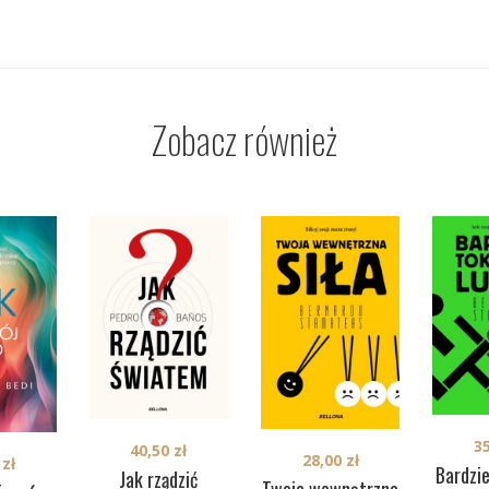
Zobacz również
3
40,50
zł
28,00
zł
0
zł
Bardzie
Jak rządzić