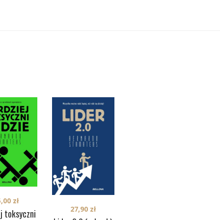
5,00
zł
35,00
zł
27,90
zł
j toksyczni
Miłość do rzeczy