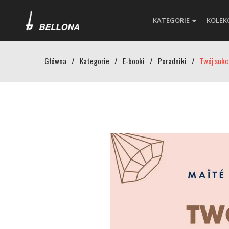
KATEGORIE
KOLEK
Główna
/
Kategorie
/
E-booki
/
Poradniki
/
Twój sukc