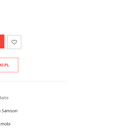
KI.PL
Maite
a Samson
 mobi