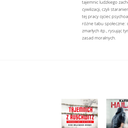
tajemnic ludzkiego zac
cywilizacji, czyli sta
tej pracy ojciec psycho
różne tabu społeczne: o
zmarłych itp., rysując 
zasad moralnych.