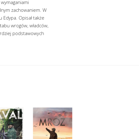
 a wymaganiami
walnym zachowaniem. W
su Edypa. Opisał także
e tabu wrogów, władców,
bardziej podstawowych