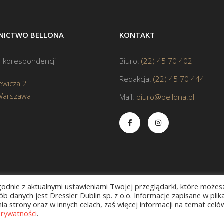
ICTWO BELLONA
KONTAKT
 korespondencji
Biuro:
(22) 45 70 402
Redakcja:
(22) 45 70 444
ewicza 2
Warszawa
Mail:
biuro@bellona.pl
zgodnie z aktualnymi ustawieniami Twojej przeglądarki, które możes
b danych jest Dressler Dublin sp. z o.o. Informacje zapisane w plik
a strony oraz w innych celach, zaś więcej informacji na temat celó
Prywatności
.