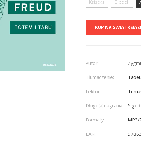
Książka
E-book
KUP NA SWIATKSIAZK
Autor:
Zygmu
Tłumaczenie:
Tadeu
Lektor:
Toma
Długość nagrania:
5 god
Formaty:
MP3/
EAN:
9788