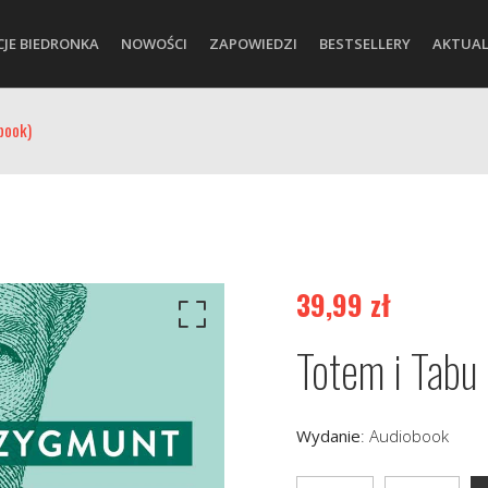
CJE BIEDRONKA
NOWOŚCI
ZAPOWIEDZI
BESTSELLERY
AKTUAL
book)
39,99
zł
Totem i Tabu
Wydanie
:
Audiobook