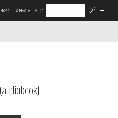
0
NOŚCI
O NAS
 (audiobook)