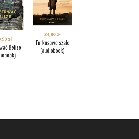
38,50
zł
Dwie twarze. Życie
prywatne
34,90
zł
An
9,90
zł
morderców z
Turkusowe szale
wać Belize
Auschwitz
(audiobook)
diobook)
(audiobook)