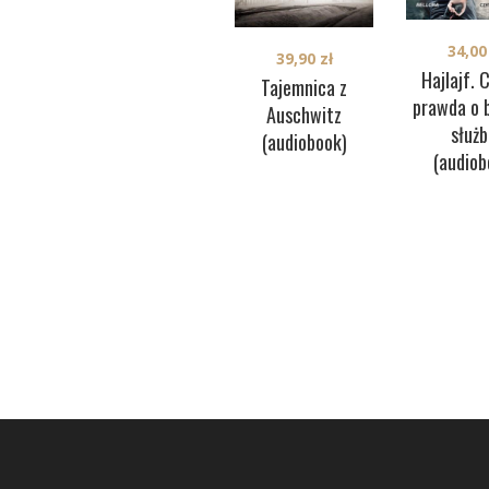
34,0
39,90
zł
Hajlajf. 
Tajemnica z
prawda o 
Auschwitz
służb
(audiobook)
(audiob