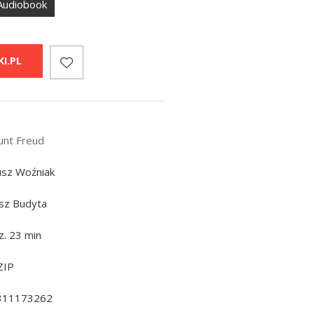
Audiobook
I.PL
nt Freud
sz Woźniak
sz Budyta
z. 23 min
ZIP
311173262