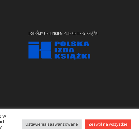
JESTEŚMY CZŁONKIEM POLSKIEJ IZBY KSIĄŻKI
z w
Copyright © 2020 bellona.pl
ach
Ustawienia zaawansowane
Zezwól na wszystkie
w