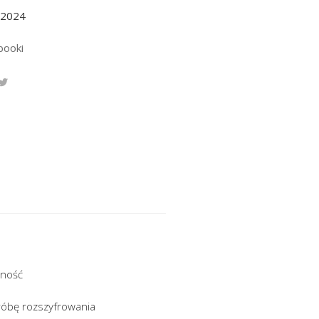
.2024
booki
lność
róbę rozszyfrowania