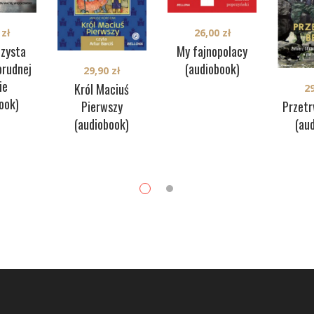
0
zł
26,00
zł
Czysta
My fajnopolacy
brudnej
(audiobook)
29,90
zł
ie
Król Maciuś
2
ook)
Pierwszy
Przetr
(audiobook)
(au