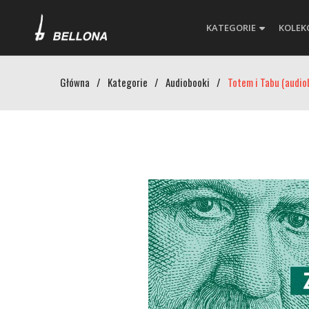
KATEGORIE
KOLEK
Główna
/
Kategorie
/
Audiobooki
/
Totem i Tabu (audio