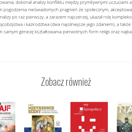
howania, dokonał analizy konfliktu między prymitywnymi uczuciami
raniem pogodzenia nieświadomych pragnień ze społecznym, akcepto
analizy po raz pierwszy, a zarazem najszerzej, ukazał rolę komplek
jcobójstwa i kazirodztwa (dwa najsilniejsze jego zdaniem), a takż
tym samym genezę kształtowania pierwotnych form religii oraz naj
Zobacz również