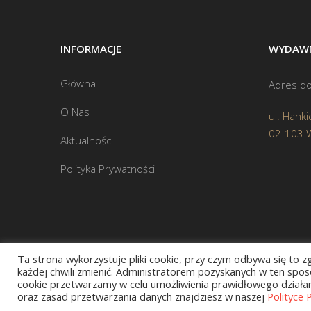
INFORMACJE
WYDAWN
Główna
Adres do
O Nas
ul. Hanki
02-103 
Aktualności
Polityka Prywatności
Ta strona wykorzystuje pliki cookie, przy czym odbywa się to 
każdej chwili zmienić. Administratorem pozyskanych w ten sposó
cookie przetwarzamy w celu umożliwienia prawidłowego działani
oraz zasad przetwarzania danych znajdziesz w naszej
Polityce 