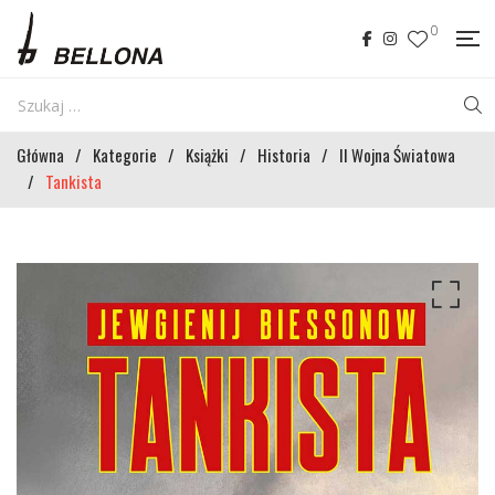
0
Główna
/
Kategorie
/
Książki
/
Historia
/
II Wojna Światowa
/
Tankista