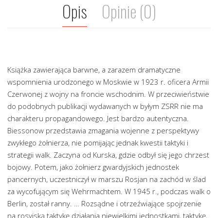
Opis
Opinie (0)
Książka zawierająca barwne, a zarazem dramatyczne
wspomnienia urodzonego w Moskwie w 1923 r. oficera Armii
Czerwonej z wojny na froncie wschodnim. W przeciwieństwie
do podobnych publikacji wydawanych w byłym ZSRR nie ma
charakteru propagandowego. Jest bardzo autentyczna.
Biessonow przedstawia zmagania wojenne z perspektywy
zwykłego żołnierza, nie pomijając jednak kwestii taktyki i
strategii walk. Zaczyna od Kurska, gdzie odbył się jego chrzest
bojowy. Potem, jako żołnierz gwardyjskich jednostek
pancernych, uczestniczył w marszu Rosjan na zachód w ślad
za wycofującym się Wehrmachtem. W 1945 r., podczas walk o
Berlin, został ranny. … Rozsądne i otrzeźwiające spojrzenie
na rosyjską taktykę działania niewielkimi jednostkami, taktykę,