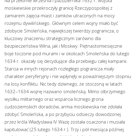
Na przełomie września i października 1632 r. wojska
moskiewskie przekroczyły granicę Rzeczypospolitej z
zamiarem zajęcia miast i zamków utraconych na mocy
rozejmu dywilińskiego. Głównym celem wojny miało być
zdobycie Smoleńska, największej twierdzy pogranicza, o
kluczowy znaczeniu strategicznym zarówno dla
bezpieczeństwa Wilna, jak i Moskwy. Piętnastomiesięczne
boje toczone pod murami i w okolicach Smoleńska do lutego
1634 r. okazały się decydujące dla przebiegu całej kampanii.
Starcia w innych rejonach rozległego pogranicza miały
charakter peryferyjny i nie wpłynęły w poważniejszym stopniu
na losy konfliktu. Nic tedy dziwnego, że stoczoną w latach
1632–1634 wojnę nazwano smoleńską. Mimo olbrzymiego
wysiłku militarnego oraz wsparcia licznego grona
cudzoziemskich doradców, armia moskiewska nie zdołała
zdobyć Smoleńska, a po przybyciu odsieczy dowodzonej
przez króla Władysława IV Wazę została osaczona i musiała
kapitulować (25 lutego 1634 r.). Trzy i pół miesiąca później