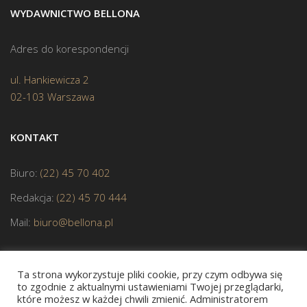
WYDAWNICTWO BELLONA
Adres do korespondencji
ul. Hankiewicza 2
02-103 Warszawa
KONTAKT
Biuro:
(22) 45 70 402
Redakcja:
(22) 45 70 444
Mail:
biuro@bellona.pl
Ta strona wykorzystuje pliki cookie, przy czym odbywa się
to zgodnie z aktualnymi ustawieniami Twojej przeglądarki,
które możesz w każdej chwili zmienić. Administratorem