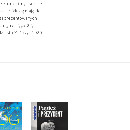
 znane filmy i seriale
zuje, jak się mają do
ód zaprezentowanych
h. „Troja”, „300”,
„Miasto ‘44” czy „1920.