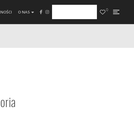
0
NOŚCI
O NAS
oria