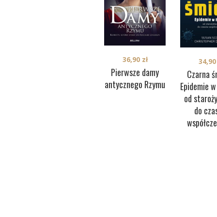
36,90
zł
34,9
Pierwsze damy
Czarna ś
antycznego Rzymu
Epidemie w
od staroż
do cza
współcze