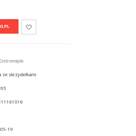
I.PL
 Ostromęcki
a ze skrzydełkami
205
311161016
-05-19