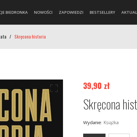
CJE BIEDRONKA
NOWOŚCI
ZAPOWIEDZI
BESTSELLERY
AKTUAL
iata
/
Skręcona historia
39,90
zł
Skręcona hist
Wydanie
:
Książka