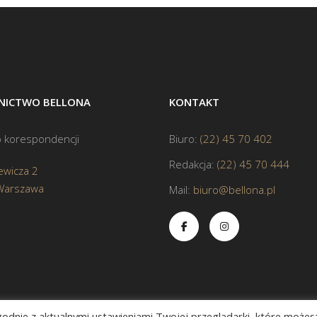
ICTWO BELLONA
KONTAKT
 korespondencji
Biuro:
(22) 45 70 402
Redakcja:
(22) 45 70 444
ewicza 2
Warszawa
Mail:
biuro@bellona.pl
zgodnie z aktualnymi ustawieniami Twojej przeglądarki, które możes