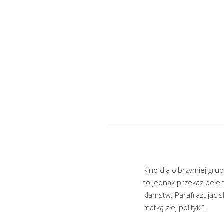
Kino dla olbrzymiej gru
to jednak przekaz pełe
kłamstw. Parafrazując s
matką złej polityki”.