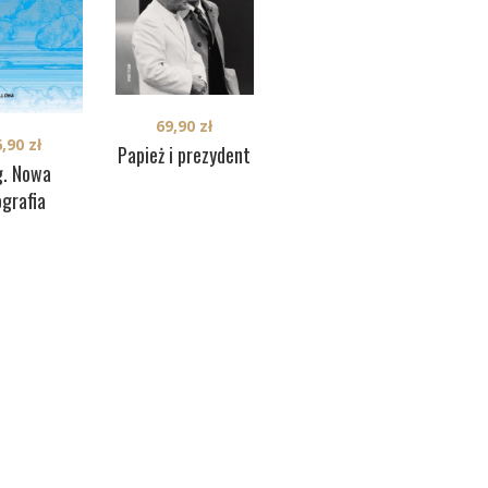
34,90
zł
69,90
zł
6,90
zł
Od Rasputina do
Papież i prezydent
Pru
g. Nowa
Putina
(o
ografia