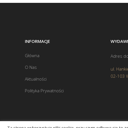
INFORMACJE
WYDAWN
Główna
Adres do
O Nas
ul. Hanki
02-103 
Aktualności
Polityka Prywatności
Ta strona wykorzystuje pliki cookie, przy czym odbywa się to 