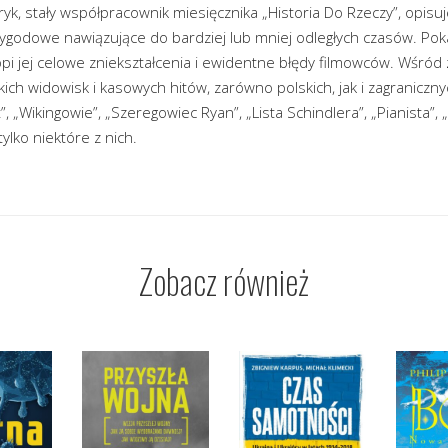
yk, stały współpracownik miesięcznika „Historia Do Rzeczy”, opisuje
zygodowe nawiązujące do bardziej lub mniej odległych czasów. Poka
ropi jej celowe zniekształcenia i ewidentne błędy filmowców. Wśr
kich widowisk i kasowych hitów, zarówno polskich, jak i zagranicznyc
”, „Wikingowie”, „Szeregowiec Ryan”, „Lista Schindlera”, „Pianista”, 
ylko niektóre z nich.
Zobacz również