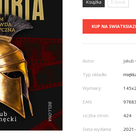
Książka
E-book
KUP NA SWIATKSIAZK
Autor:
Jakub
Typ okładki:
miękk
Wymiary:
145x
EAN:
9788
Liczba stron:
424
Data wydania:
2021