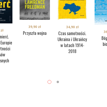
39,90
zł
34,90
zł
0
zł
3
Przyszła wojna
Czas samotności.
mierć.
Bó
Ukraina i Ukraińcy
 Europie
bi
w latach 1914-
ytności
2018
sów
snych