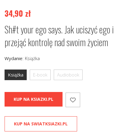
34,90
zł
Sh#t your ego says. Jak uciszyć ego i
przejąć kontrolę nad swoim życiem
Wydanie
:
Książka
Książka
E-book
Audiobook
KUP NA KSIAZKI.PL
KUP NA SWIATKSIAZKI.PL