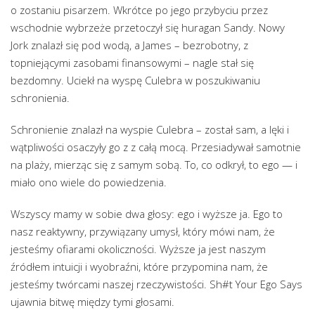
o zostaniu pisarzem. Wkrótce po jego przybyciu przez
wschodnie wybrzeże przetoczył się huragan Sandy. Nowy
Jork znalazł się pod wodą, a James – bezrobotny, z
topniejącymi zasobami finansowymi – nagle stał się
bezdomny. Uciekł na wyspę Culebra w poszukiwaniu
schronienia.
Schronienie znalazł na wyspie Culebra – został sam, a lęki i
wątpliwości osaczyły go z z całą mocą. Przesiadywał samotnie
na plaży, mierząc się z samym sobą. To, co odkrył, to ego — i
miało ono wiele do powiedzenia.
Wszyscy mamy w sobie dwa głosy: ego i wyższe ja. Ego to
nasz reaktywny, przywiązany umysł, który mówi nam, że
jesteśmy ofiarami okoliczności. Wyższe ja jest naszym
źródłem intuicji i wyobraźni, które przypomina nam, że
jesteśmy twórcami naszej rzeczywistości. Sh#t Your Ego Says
ujawnia bitwę między tymi głosami.