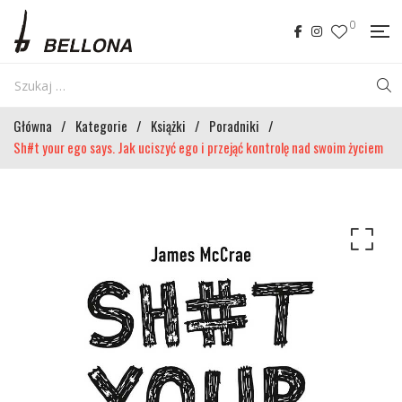
0
Główna
/
Kategorie
/
Książki
/
Poradniki
/
Sh#t your ego says. Jak uciszyć ego i przejąć kontrolę nad swoim życiem