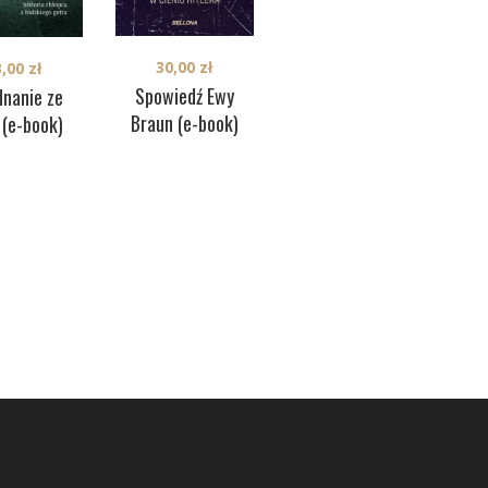
38,00
zł
30,00
zł
3,00
zł
Anegdoty z
abs
Spowiedź Ewy
dnanie ze
Białego Domu (e-
Mło
Braun (e-book)
 (e-book)
book)