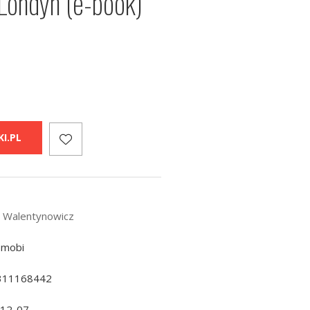
 Londyn (e-book)
I.PL
 Walentynowicz
 mobi
311168442
-12-07