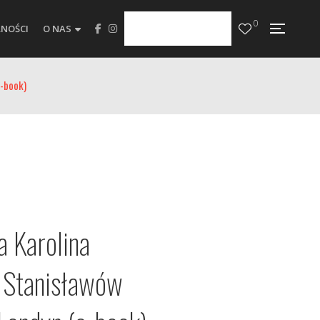
0
NOŚCI
O NAS
e-book)
 Karolina
 Stanisławów