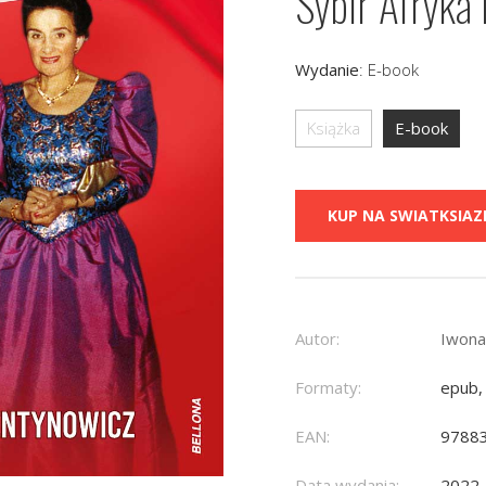
Sybir Afryka
Wydanie
:
E-book
Książka
E-book
KUP NA SWIATKSIAZK
Autor:
Iwona
Formaty:
epub,
EAN:
9788
Data wydania:
2022