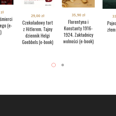
0
zł
35,90
zł
29,00
zł
3
śmierci
Florentyna i
Czekoladowy tort
Poje
ego (e-
Konstanty 1916-
z Hitlerem. Tajny
złem
)
1924. Zakładnicy
dziennik Helgi
wolności (e-book)
Goebbels (e-book)