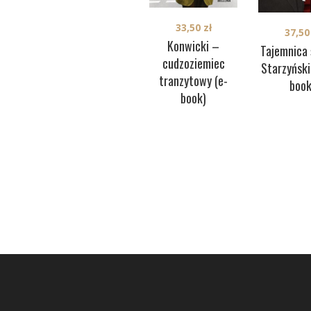
33,50
zł
37,5
Konwicki –
Tajemnica 
cudzoziemiec
Starzyński
tranzytowy (e-
book
book)