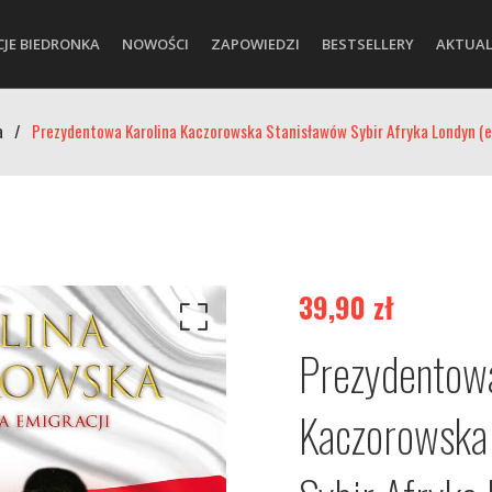
CJE BIEDRONKA
NOWOŚCI
ZAPOWIEDZI
BESTSELLERY
AKTUAL
a
/
Prezydentowa Karolina Kaczorowska Stanisławów Sybir Afryka Londyn (
39,90
zł
Prezydentowa
Kaczorowska