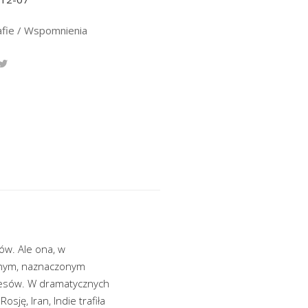
afie / Wspomnienia
ów. Ale ona, w
alnym, naznaczonym
Kresów. W dramatycznych
sję, Iran, Indie trafiła